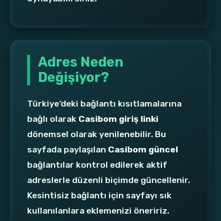
Adres Neden
Değişiyor?
Türkiye’deki bağlantı kısıtlamalarına
bağlı olarak
Casibom giriş linki
dönemsel olarak yenilenebilir. Bu
sayfada paylaşılan
Casibom güncel
bağlantılar kontrol edilerek aktif
adreslerle düzenli biçimde güncellenir.
Kesintisiz bağlantı için sayfayı sık
kullanılanlara eklemenizi öneririz.