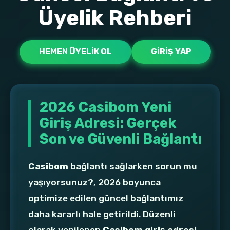
Üyelik Rehberi
HEMEN ÜYELIK OL
GIRIŞ YAP
2026 Casibom Yeni
Giriş Adresi: Gerçek
Son ve Güvenli Bağlantı
Casibom
bağlantı sağlarken sorun mu
yaşıyorsunuz?, 2026 boyunca
optimize edilen güncel bağlantımız
daha kararlı hale getirildi. Düzenli