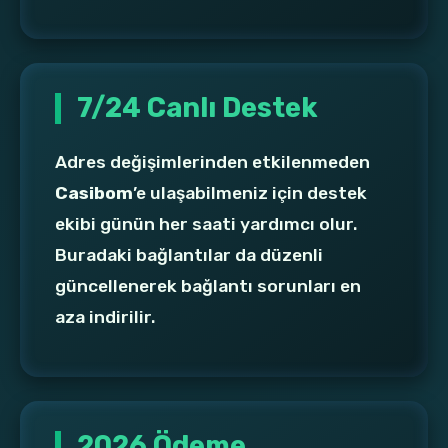
7/24 Canlı Destek
Adres değişimlerinden etkilenmeden
Casibom
’e ulaşabilmeniz için destek
ekibi günün her saati yardımcı olur.
Buradaki bağlantılar da düzenli
güncellenerek bağlantı sorunları en
aza indirilir.
2026 Ödeme