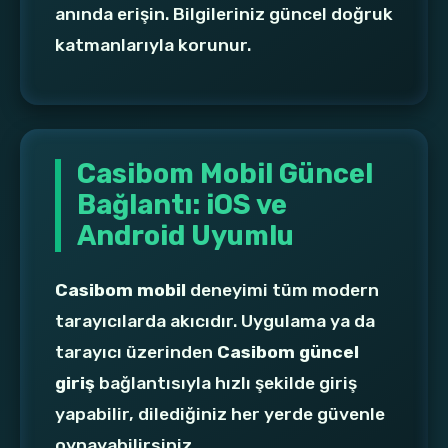
anında erişin. Bilgileriniz güncel doğruk
katmanlarıyla korunur.
Casibom Mobil Güncel
Bağlantı: iOS ve
Android Uyumlu
Casibom mobil
deneyimi tüm modern
tarayıcılarda akıcıdır. Uygulama ya da
tarayıcı üzerinden
Casibom güncel
giriş
bağlantısıyla hızlı şekilde giriş
yapabilir, dilediğiniz her yerde güvenle
oynayabilirsiniz.