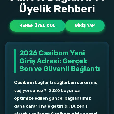
Üyelik Rehberi
HEMEN ÜYELIK OL
GIRIŞ YAP
2026 Casibom Yeni
Giriş Adresi: Gerçek
Son ve Güvenli Bağlantı
Casibom
bağlantı sağlarken sorun mu
yaşıyorsunuz?, 2026 boyunca
optimize edilen güncel bağlantımız
daha kararlı hale getirildi. Düzenli