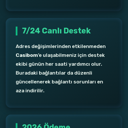
7/24 Canlı Destek
Adres değişimlerinden etkilenmeden
Casibom
’e ulaşabilmeniz için destek
ekibi günün her saati yardımcı olur.
Buradaki bağlantılar da düzenli
güncellenerek bağlantı sorunları en
aza indirilir.
2026 Ödeme