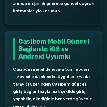
anında erişin. Bilgileriniz güncel doğruk
katmanlarıyla korunur.
Casibom Mobil Güncel
Bağlantı: iOS ve
Android Uyumlu
Casibom mobil
deneyimi tüm modern
tarayıcılarda akıcıdır. Uygulama ya da
tarayıcı üzerinden
Casibom güncel
giriş
bağlantısıyla hızlı şekilde giriş
yapabilir, dilediğiniz her yerde güvenle
oynayabilirsiniz.