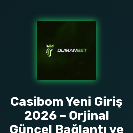
Casibom Yeni Giriş
2026 – Orjinal
Güncel Bağlantı ve