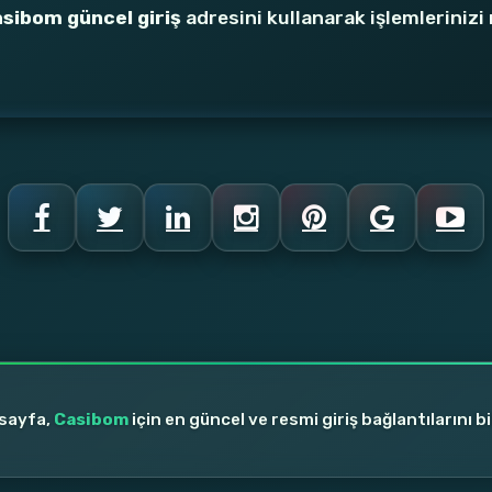
sibom güncel giriş
adresini kullanarak işlemlerinizi
 sayfa,
Casibom
için en güncel ve resmi giriş bağlantılarını 