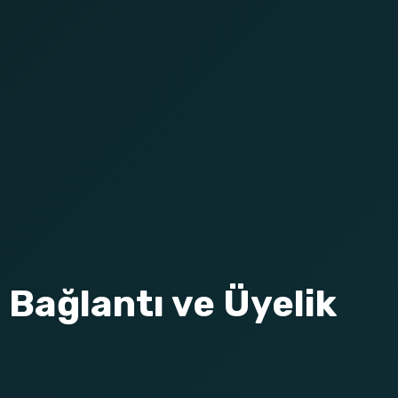
 Bağlantı ve Üyelik