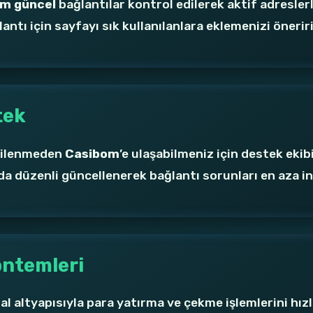
m güncel
bağlantılar kontrol edilerek aktif adresler
lantı için sayfayı sık kullanılanlara eklemenizi öneriri
tek
kilenmeden
Casibom
’e ulaşabilmeniz için destek eki
da düzenli güncellenerek bağlantı sorunları en aza ind
ntemleri
al altyapısıyla para yatırma ve çekme işlemlerini hızlı