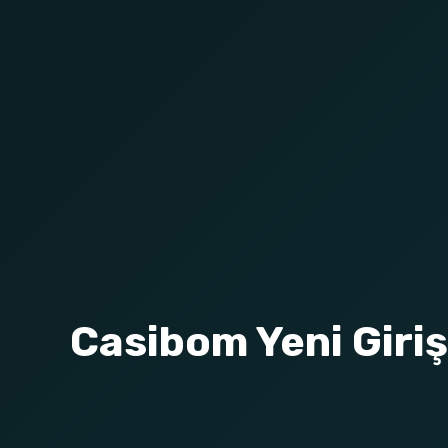
Casibom Yeni Giriş