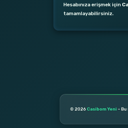
Hesabınıza erişmek için
Ca
tamamlayabilirsiniz.
© 2026
Casibom Yeni
– Bu