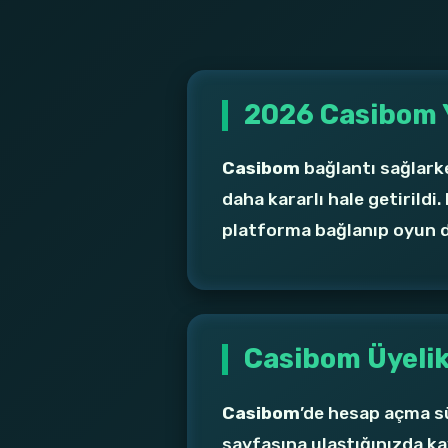
2026 Casibom Y
Casibom
bağlantı sağlark
daha kararlı hale getirildi
platforma bağlanıp oyun d
Casibom Üyelik:
Casibom
’de hesap açma sü
sayfasına ulaştığınızda ka