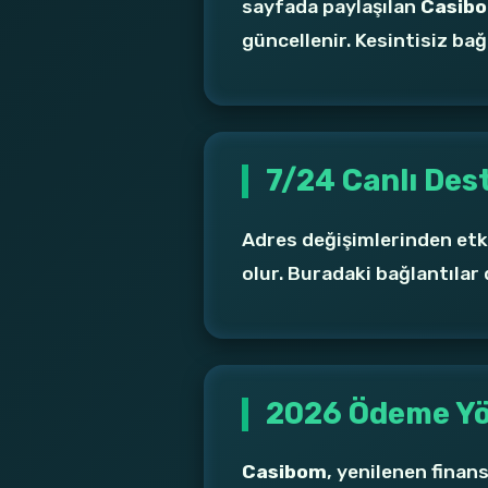
sayfada paylaşılan
Casibo
güncellenir. Kesintisiz bağ
7/24 Canlı Des
Adres değişimlerinden et
olur. Buradaki bağlantılar 
2026 Ödeme Yö
Casibom
, yenilenen finans