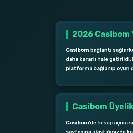
2026 Casibom Y
Casibom
bağlantı sağlark
daha kararlı hale getirildi
platforma bağlanıp oyun d
Casibom Üyelik:
Casibom
’de hesap açma sü
sayfasına ulaştığınızda ka