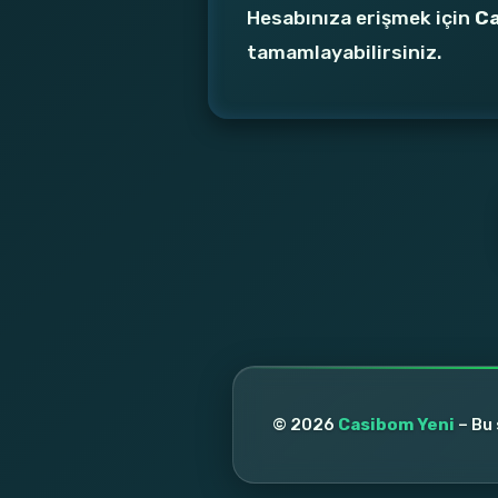
Hesabınıza erişmek için
Ca
tamamlayabilirsiniz.
© 2026
Casibom Yeni
– Bu