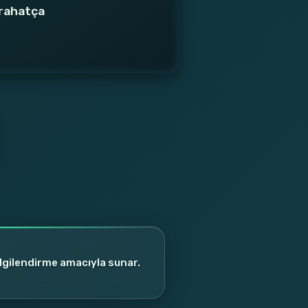
 rahatça
bilgilendirme amacıyla sunar.