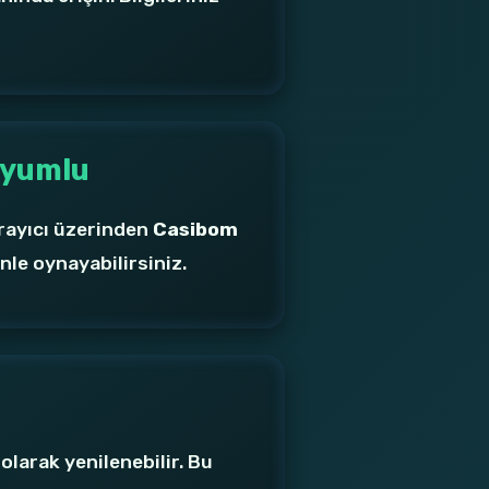
Uyumlu
rayıcı üzerinden
Casibom
enle oynayabilirsiniz.
larak yenilenebilir. Bu