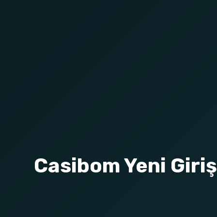
Casibom Yeni Giriş