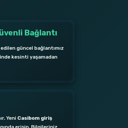
üvenli Bağlantı
edilen güncel bağlantımız
inde kesinti yaşamadan
ır. Yeni
Casibom giriş
nda erişin. Bilgileriniz