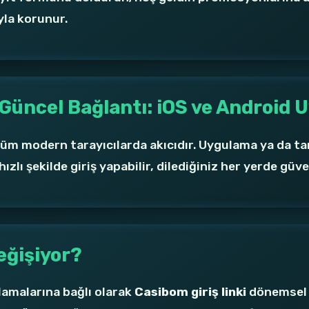
la korunur.
Güncel Bağlantı: iOS ve Android 
üm modern tarayıcılarda akıcıdır. Uygulama ya da ta
ızlı şekilde giriş yapabilir, dilediğiniz her yerde güv
eğişiyor?
tlamalarına bağlı olarak
Casibom giriş linki
dönemsel o