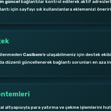
m güncel
bağlantılar kontrol edilerek aktif adresler
lantı için sayfayı sık kullanılanlara eklemenizi öneriri
tek
kilenmeden
Casibom
’e ulaşabilmeniz için destek eki
da düzenli güncellenerek bağlantı sorunları en aza ind
ntemleri
al altyapısıyla para yatırma ve çekme işlemlerini hızlı