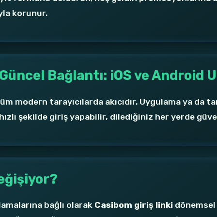
la korunur.
Güncel Bağlantı: iOS ve Android 
üm modern tarayıcılarda akıcıdır. Uygulama ya da ta
ızlı şekilde giriş yapabilir, dilediğiniz her yerde güv
eğişiyor?
tlamalarına bağlı olarak
Casibom giriş linki
dönemsel o