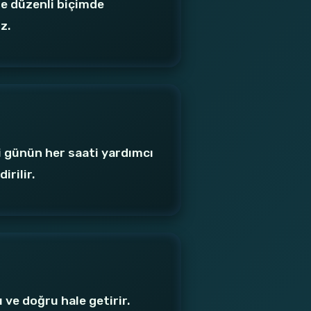
le düzenli biçimde
z.
bi günün her saati yardımcı
irilir.
 ve doğru hale getirir.