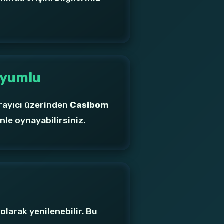
Uyumlu
rayıcı üzerinden
Casibom
enle oynayabilirsiniz.
larak yenilenebilir. Bu