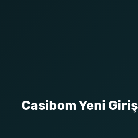
Casibom Yeni Giriş