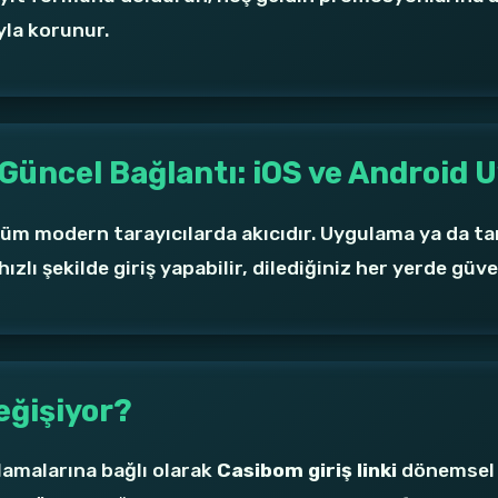
la korunur.
Güncel Bağlantı: iOS ve Android 
üm modern tarayıcılarda akıcıdır. Uygulama ya da ta
ızlı şekilde giriş yapabilir, dilediğiniz her yerde güv
eğişiyor?
tlamalarına bağlı olarak
Casibom giriş linki
dönemsel o