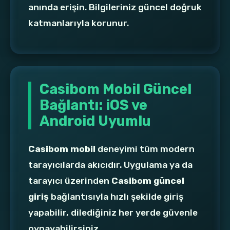
anında erişin. Bilgileriniz güncel doğruk
katmanlarıyla korunur.
Casibom Mobil Güncel
Bağlantı: iOS ve
Android Uyumlu
Casibom mobil
deneyimi tüm modern
tarayıcılarda akıcıdır. Uygulama ya da
tarayıcı üzerinden
Casibom güncel
giriş
bağlantısıyla hızlı şekilde giriş
yapabilir, dilediğiniz her yerde güvenle
oynayabilirsiniz.