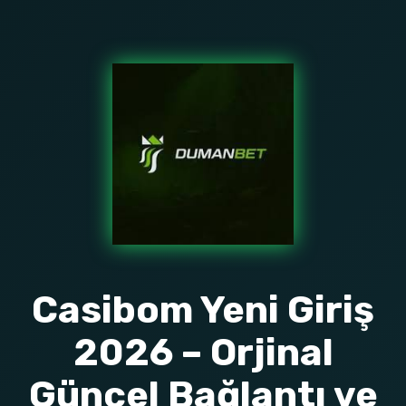
Casibom Yeni Giriş
2026 – Orjinal
Güncel Bağlantı ve