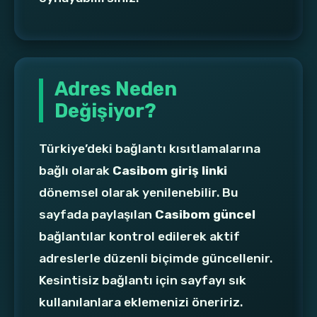
Adres Neden
Değişiyor?
Türkiye’deki bağlantı kısıtlamalarına
bağlı olarak
Casibom giriş linki
dönemsel olarak yenilenebilir. Bu
sayfada paylaşılan
Casibom güncel
bağlantılar kontrol edilerek aktif
adreslerle düzenli biçimde güncellenir.
Kesintisiz bağlantı için sayfayı sık
kullanılanlara eklemenizi öneririz.