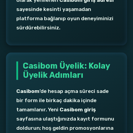
olarak yenilenen
Casibom giriş adresi
sayesinde kesinti yaşamadan
platforma bağlanıp oyun deneyiminizi
sürdürebilirsiniz.
Casibom Üyelik: Kolay
Üyelik Adımları
Casibom
’de hesap açma süreci sade
bir form ile birkaç dakika içinde
tamamlanır. Yeni
Casibom giriş
sayfasına ulaştığınızda kayıt formunu
doldurun; hoş geldin promosyonlarına