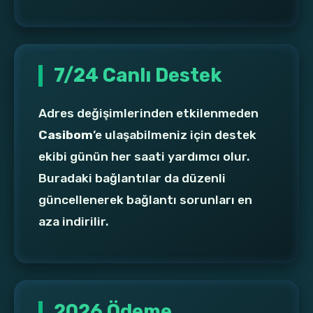
7/24 Canlı Destek
Adres değişimlerinden etkilenmeden
Casibom
’e ulaşabilmeniz için destek
ekibi günün her saati yardımcı olur.
Buradaki bağlantılar da düzenli
güncellenerek bağlantı sorunları en
aza indirilir.
2026 Ödeme