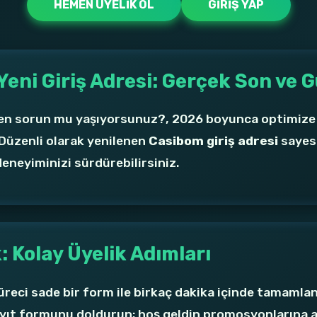
HEMEN ÜYELIK OL
GIRIŞ YAP
eni Giriş Adresi: Gerçek Son ve G
en sorun mu yaşıyorsunuz?, 2026 boyunca optimize 
. Düzenli olarak yenilenen
Casibom giriş adresi
sayes
eneyiminizi sürdürebilirsiniz.
 Kolay Üyelik Adımları
reci sade bir form ile birkaç dakika içinde tamamlan
yıt formunu doldurun; hoş geldin promosyonlarına anı