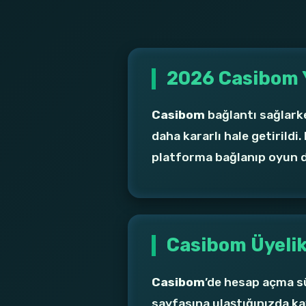
2026 Casibom Y
Casibom
bağlantı sağlark
daha kararlı hale getirildi
platforma bağlanıp oyun d
Casibom Üyelik:
Casibom
’de hesap açma sü
sayfasına ulaştığınızda ka