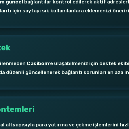
m güncel
bağlantılar kontrol edilerek aktif adresler
lantı için sayfayı sık kullanılanlara eklemenizi öneriri
tek
kilenmeden
Casibom
’e ulaşabilmeniz için destek eki
da düzenli güncellenerek bağlantı sorunları en aza ind
ntemleri
al altyapısıyla para yatırma ve çekme işlemlerini hızlı