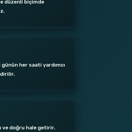
le düzenli biçimde
z.
bi günün her saati yardımcı
irilir.
 ve doğru hale getirir.