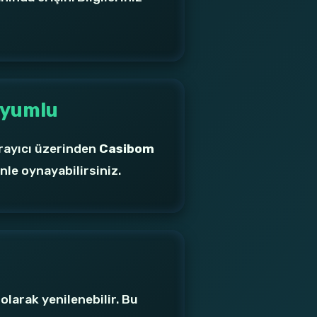
Uyumlu
rayıcı üzerinden
Casibom
enle oynayabilirsiniz.
larak yenilenebilir. Bu