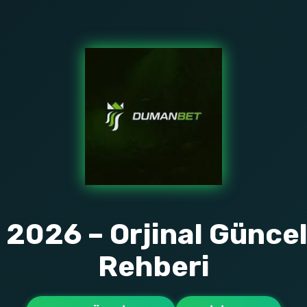
 2026 – Orjinal Güncel
Rehberi