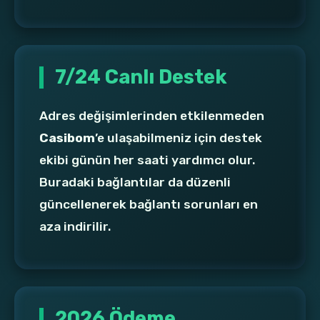
7/24 Canlı Destek
Adres değişimlerinden etkilenmeden
Casibom
’e ulaşabilmeniz için destek
ekibi günün her saati yardımcı olur.
Buradaki bağlantılar da düzenli
güncellenerek bağlantı sorunları en
aza indirilir.
2026 Ödeme