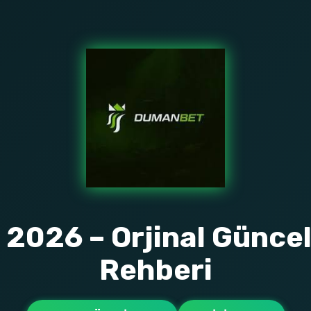
 2026 – Orjinal Güncel
Rehberi