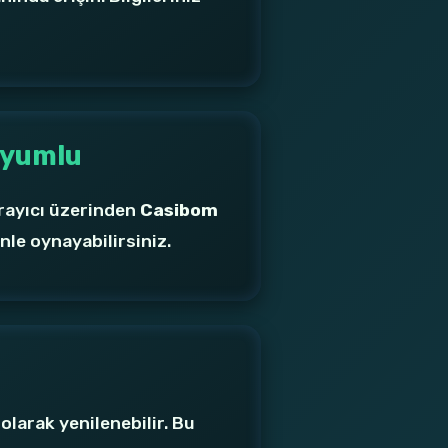
Uyumlu
rayıcı üzerinden
Casibom
enle oynayabilirsiniz.
larak yenilenebilir. Bu