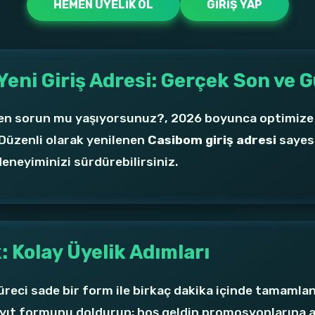
HEMEN ÜYELIK OL
GIRIŞ YAP
eni Giriş Adresi: Gerçek Son ve G
en sorun mu yaşıyorsunuz?, 2026 boyunca optimize 
. Düzenli olarak yenilenen
Casibom giriş adresi
sayes
eneyiminizi sürdürebilirsiniz.
 Kolay Üyelik Adımları
reci sade bir form ile birkaç dakika içinde tamamlan
yıt formunu doldurun; hoş geldin promosyonlarına anı