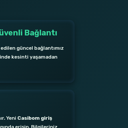
üvenli Bağlantı
edilen güncel bağlantımız
inde kesinti yaşamadan
ır. Yeni
Casibom giriş
nda erişin. Bilgileriniz