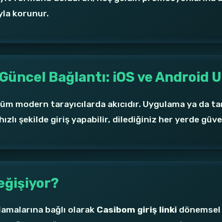
la korunur.
Güncel Bağlantı: iOS ve Android 
üm modern tarayıcılarda akıcıdır. Uygulama ya da ta
ızlı şekilde giriş yapabilir, dilediğiniz her yerde güv
eğişiyor?
tlamalarına bağlı olarak
Casibom giriş linki
dönemsel o