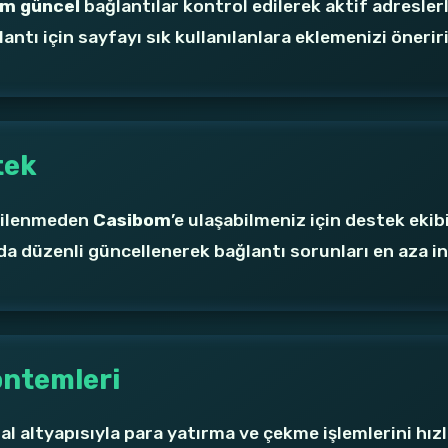
m güncel
bağlantılar kontrol edilerek aktif adresler
lantı için sayfayı sık kullanılanlara eklemenizi öneriri
tek
kilenmeden
Casibom
’e ulaşabilmeniz için destek eki
da düzenli güncellenerek bağlantı sorunları en aza ind
ntemleri
al altyapısıyla para yatırma ve çekme işlemlerini hızlı