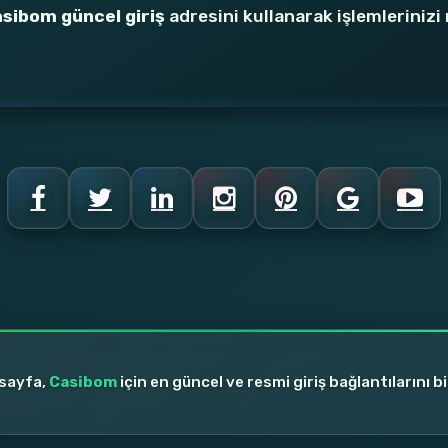
sibom güncel giriş
adresini kullanarak işlemlerinizi
 sayfa,
Casibom
için en güncel ve resmi giriş bağlantılarını 