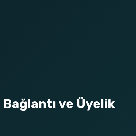
 Bağlantı ve Üyelik