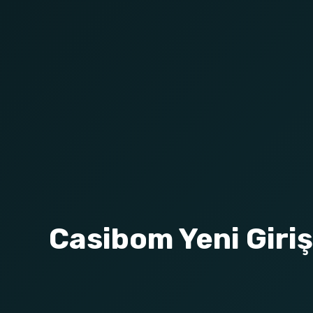
Casibom Yeni Giriş