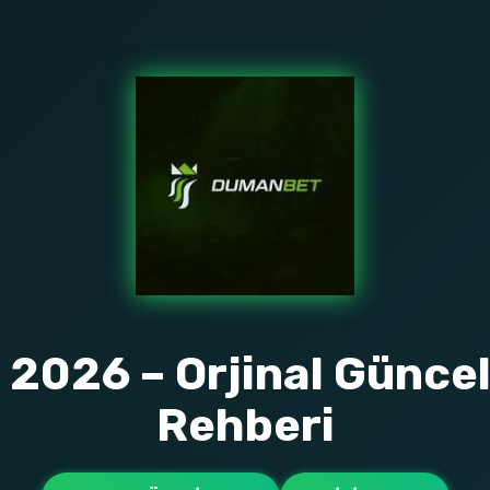
 2026 – Orjinal Güncel
Rehberi