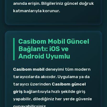
anında erişin. Bilgileriniz güncel doğruk
katmanlarıyla korunur.
Casibom Mobil Güncel
Bağlantı: iOS ve
Android Uyumlu
Casibom mobil
deneyimi tüm modern
tarayıcılarda akıcıdır. Uygulama ya da
tarayıcı üzerinden
Casibom güncel
giriş
bağlantısıyla hızlı şekilde giriş
yapabilir, dilediğiniz her yerde güvenle
oynayabilirsiniz.