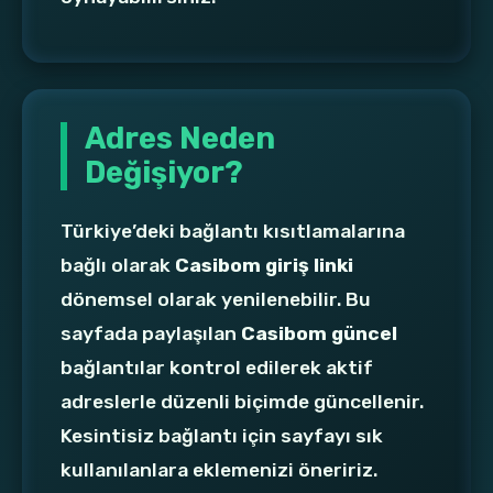
Adres Neden
Değişiyor?
Türkiye’deki bağlantı kısıtlamalarına
bağlı olarak
Casibom giriş linki
dönemsel olarak yenilenebilir. Bu
sayfada paylaşılan
Casibom güncel
bağlantılar kontrol edilerek aktif
adreslerle düzenli biçimde güncellenir.
Kesintisiz bağlantı için sayfayı sık
kullanılanlara eklemenizi öneririz.