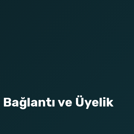
 Bağlantı ve Üyelik