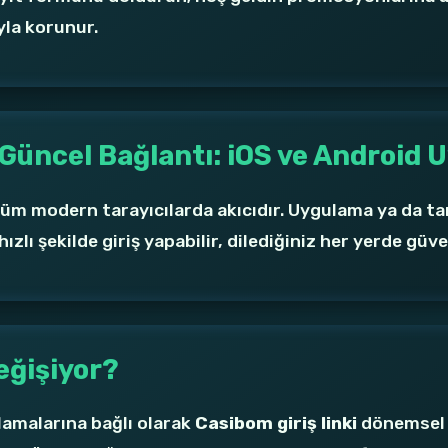
la korunur.
Güncel Bağlantı: iOS ve Android 
üm modern tarayıcılarda akıcıdır. Uygulama ya da ta
ızlı şekilde giriş yapabilir, dilediğiniz her yerde güv
eğişiyor?
tlamalarına bağlı olarak
Casibom giriş linki
dönemsel o