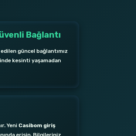
üvenli Bağlantı
edilen güncel bağlantımız
inde kesinti yaşamadan
ır. Yeni
Casibom giriş
nda erişin. Bilgileriniz