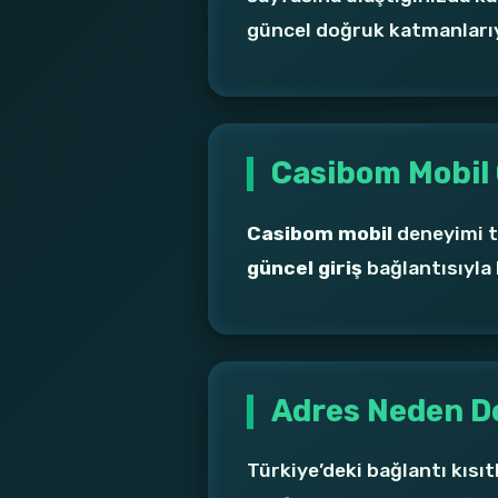
güncel doğruk katmanlarıy
Casibom Mobil 
Casibom mobil
deneyimi t
güncel giriş
bağlantısıyla h
Adres Neden D
Türkiye’deki bağlantı kısı