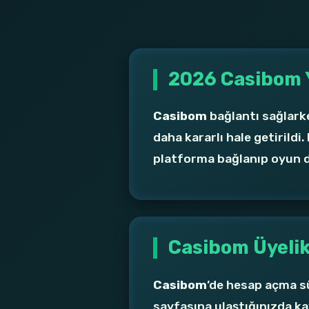
2026 Casibom Y
Casibom
bağlantı sağlark
daha kararlı hale getirildi
platforma bağlanıp oyun d
Casibom Üyelik:
Casibom
’de hesap açma sü
sayfasına ulaştığınızda ka