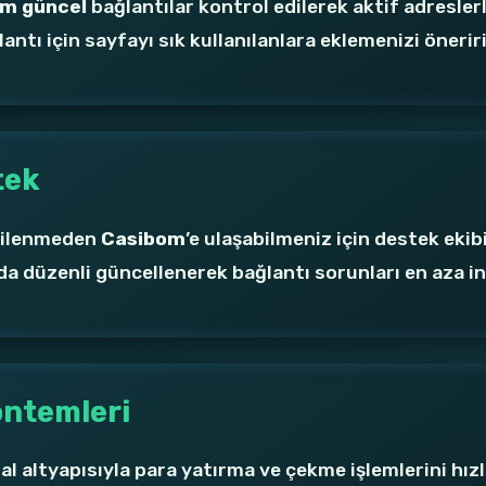
m güncel
bağlantılar kontrol edilerek aktif adresler
lantı için sayfayı sık kullanılanlara eklemenizi öneriri
tek
kilenmeden
Casibom
’e ulaşabilmeniz için destek eki
da düzenli güncellenerek bağlantı sorunları en aza ind
ntemleri
al altyapısıyla para yatırma ve çekme işlemlerini hızlı