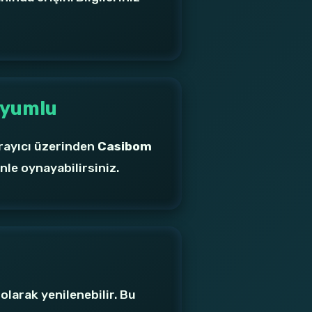
Uyumlu
rayıcı üzerinden
Casibom
enle oynayabilirsiniz.
larak yenilenebilir. Bu