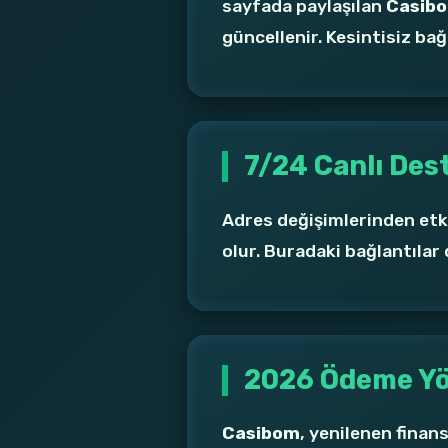
sayfada paylaşılan
Casibo
güncellenir. Kesintisiz bağ
7/24 Canlı Des
Adres değişimlerinden et
olur. Buradaki bağlantılar 
2026 Ödeme Yö
Casibom
, yenilenen finans