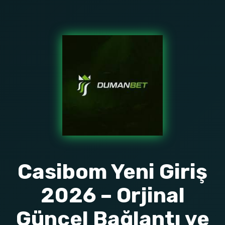
Casibom Yeni Giriş
2026 – Orjinal
Güncel Bağlantı ve