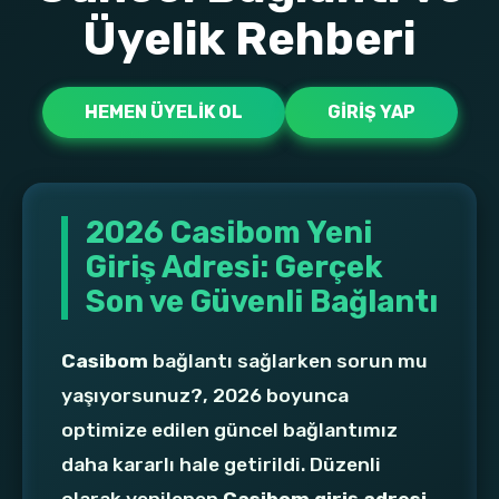
Üyelik Rehberi
HEMEN ÜYELIK OL
GIRIŞ YAP
2026 Casibom Yeni
Giriş Adresi: Gerçek
Son ve Güvenli Bağlantı
Casibom
bağlantı sağlarken sorun mu
yaşıyorsunuz?, 2026 boyunca
optimize edilen güncel bağlantımız
daha kararlı hale getirildi. Düzenli