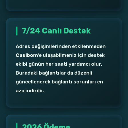
7/24 Canlı Destek
Adres değişimlerinden etkilenmeden
Casibom
’e ulaşabilmeniz için destek
ekibi günün her saati yardımcı olur.
Buradaki bağlantılar da düzenli
güncellenerek bağlantı sorunları en
aza indirilir.
2026 Ödeme