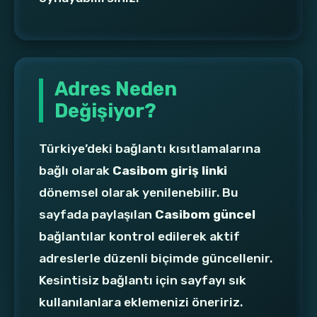
Adres Neden
Değişiyor?
Türkiye’deki bağlantı kısıtlamalarına
bağlı olarak
Casibom giriş linki
dönemsel olarak yenilenebilir. Bu
sayfada paylaşılan
Casibom güncel
bağlantılar kontrol edilerek aktif
adreslerle düzenli biçimde güncellenir.
Kesintisiz bağlantı için sayfayı sık
kullanılanlara eklemenizi öneririz.