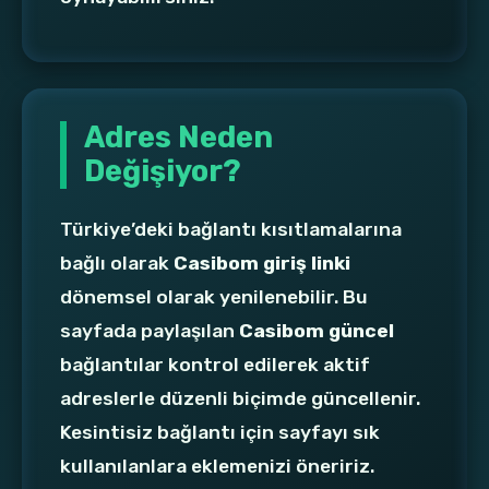
Adres Neden
Değişiyor?
Türkiye’deki bağlantı kısıtlamalarına
bağlı olarak
Casibom giriş linki
dönemsel olarak yenilenebilir. Bu
sayfada paylaşılan
Casibom güncel
bağlantılar kontrol edilerek aktif
adreslerle düzenli biçimde güncellenir.
Kesintisiz bağlantı için sayfayı sık
kullanılanlara eklemenizi öneririz.