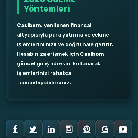
Yöntemleri
Casibom
, yenilenen finansal
altyapısıyla para yatırma ve çekme
işlemlerini hızlı ve doğru hale getirir.
Hesabınıza erişmek için
Casibom
güncel giriş
adresini kullanarak
işlemlerinizi rahatça
tamamlayabilirsiniz.