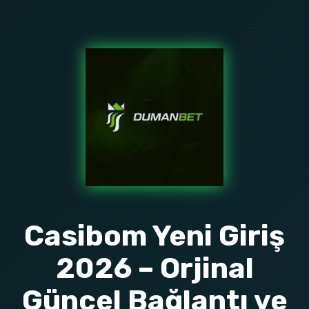
Casibom Yeni Giriş
2026 – Orjinal
Güncel Bağlantı ve