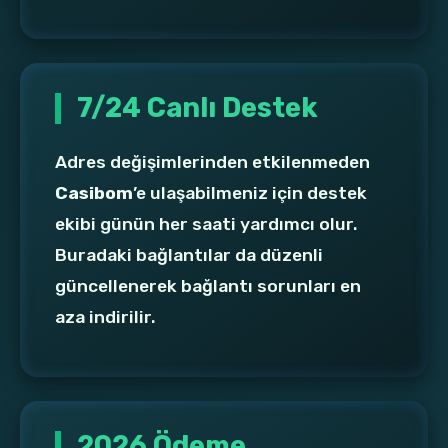
7/24 Canlı Destek
Adres değişimlerinden etkilenmeden
Casibom
’e ulaşabilmeniz için destek
ekibi günün her saati yardımcı olur.
Buradaki bağlantılar da düzenli
güncellenerek bağlantı sorunları en
aza indirilir.
2026 Ödeme