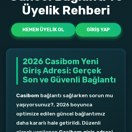
Üyelik Rehberi
HEMEN ÜYELIK OL
GIRIŞ YAP
2026 Casibom Yeni
Giriş Adresi: Gerçek
Son ve Güvenli Bağlantı
Casibom
bağlantı sağlarken sorun mu
yaşıyorsunuz?, 2026 boyunca
optimize edilen güncel bağlantımız
daha kararlı hale getirildi. Düzenli