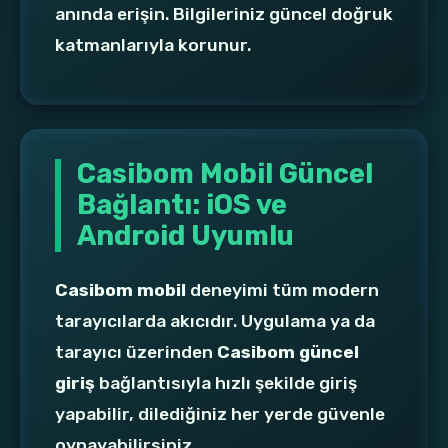
anında erişin. Bilgileriniz güncel doğruk
katmanlarıyla korunur.
Casibom Mobil Güncel
Bağlantı: iOS ve
Android Uyumlu
Casibom mobil
deneyimi tüm modern
tarayıcılarda akıcıdır. Uygulama ya da
tarayıcı üzerinden
Casibom güncel
giriş
bağlantısıyla hızlı şekilde giriş
yapabilir, dilediğiniz her yerde güvenle
oynayabilirsiniz.