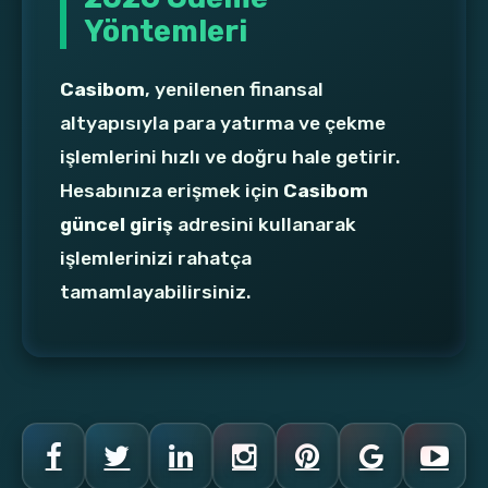
Yöntemleri
Casibom
, yenilenen finansal
altyapısıyla para yatırma ve çekme
işlemlerini hızlı ve doğru hale getirir.
Hesabınıza erişmek için
Casibom
güncel giriş
adresini kullanarak
işlemlerinizi rahatça
tamamlayabilirsiniz.