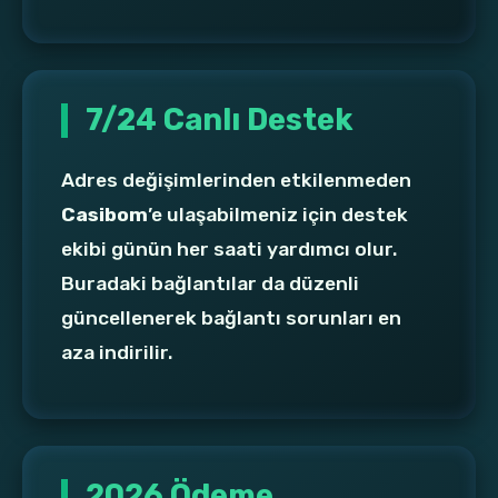
7/24 Canlı Destek
Adres değişimlerinden etkilenmeden
Casibom
’e ulaşabilmeniz için destek
ekibi günün her saati yardımcı olur.
Buradaki bağlantılar da düzenli
güncellenerek bağlantı sorunları en
aza indirilir.
2026 Ödeme