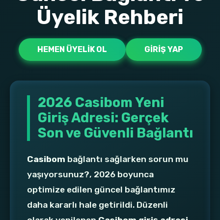
Üyelik Rehberi
HEMEN ÜYELIK OL
GIRIŞ YAP
2026 Casibom Yeni
Giriş Adresi: Gerçek
Son ve Güvenli Bağlantı
Casibom
bağlantı sağlarken sorun mu
yaşıyorsunuz?, 2026 boyunca
optimize edilen güncel bağlantımız
daha kararlı hale getirildi. Düzenli