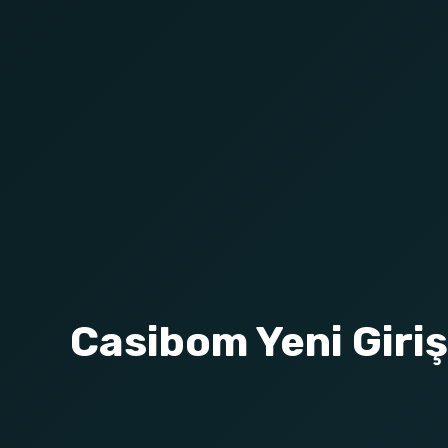
Casibom Yeni Giriş