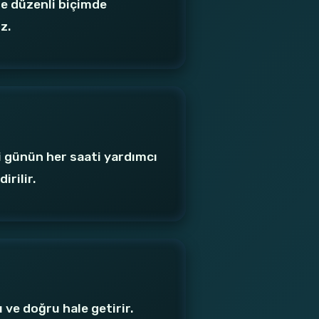
le düzenli biçimde
z.
bi günün her saati yardımcı
irilir.
 ve doğru hale getirir.