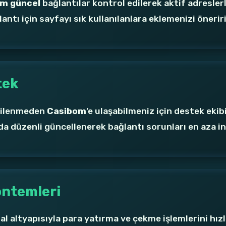
m güncel
bağlantılar kontrol edilerek aktif adresler
lantı için sayfayı sık kullanılanlara eklemenizi öneriri
tek
kilenmeden
Casibom
’e ulaşabilmeniz için destek eki
da düzenli güncellenerek bağlantı sorunları en aza ind
ntemleri
al altyapısıyla para yatırma ve çekme işlemlerini hızlı