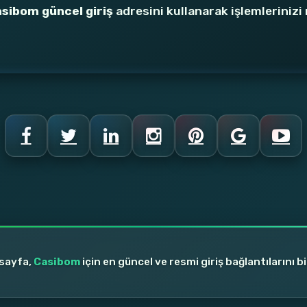
sibom güncel giriş
adresini kullanarak işlemlerinizi
 sayfa,
Casibom
için en güncel ve resmi giriş bağlantılarını 