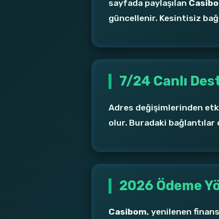
sayfada paylaşılan
Casibo
güncellenir. Kesintisiz bağ
7/24 Canlı Des
Adres değişimlerinden et
olur. Buradaki bağlantılar 
2026 Ödeme Yö
Casibom
, yenilenen finans