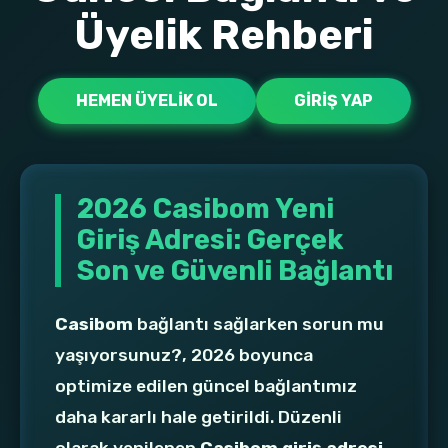
Üyelik Rehberi
HEMEN ÜYELIK OL
GIRIŞ YAP
2026 Casibom Yeni
Giriş Adresi: Gerçek
Son ve Güvenli Bağlantı
Casibom
bağlantı sağlarken sorun mu
yaşıyorsunuz?, 2026 boyunca
optimize edilen güncel bağlantımız
daha kararlı hale getirildi. Düzenli