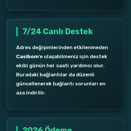
7/24 Canlı Destek
Adres değişimlerinden etkilenmeden
Casibom
’e ulaşabilmeniz için destek
ekibi günün her saati yardımcı olur.
Buradaki bağlantılar da düzenli
güncellenerek bağlantı sorunları en
aza indirilir.
2026 Ödeme