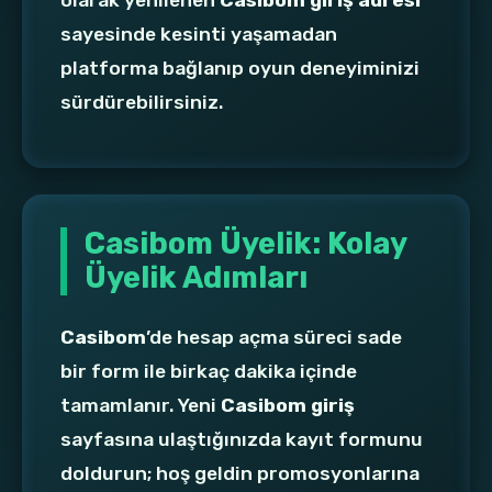
olarak yenilenen
Casibom giriş adresi
sayesinde kesinti yaşamadan
platforma bağlanıp oyun deneyiminizi
sürdürebilirsiniz.
Casibom Üyelik: Kolay
Üyelik Adımları
Casibom
’de hesap açma süreci sade
bir form ile birkaç dakika içinde
tamamlanır. Yeni
Casibom giriş
sayfasına ulaştığınızda kayıt formunu
doldurun; hoş geldin promosyonlarına