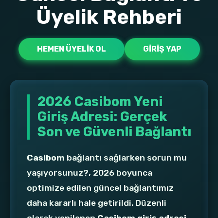
Üyelik Rehberi
HEMEN ÜYELIK OL
GIRIŞ YAP
2026 Casibom Yeni
Giriş Adresi: Gerçek
Son ve Güvenli Bağlantı
Casibom
bağlantı sağlarken sorun mu
yaşıyorsunuz?, 2026 boyunca
optimize edilen güncel bağlantımız
daha kararlı hale getirildi. Düzenli