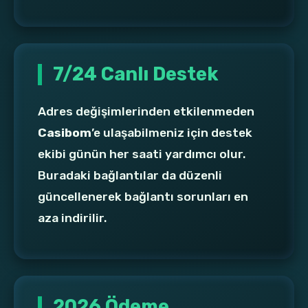
7/24 Canlı Destek
Adres değişimlerinden etkilenmeden
Casibom
’e ulaşabilmeniz için destek
ekibi günün her saati yardımcı olur.
Buradaki bağlantılar da düzenli
güncellenerek bağlantı sorunları en
aza indirilir.
2026 Ödeme