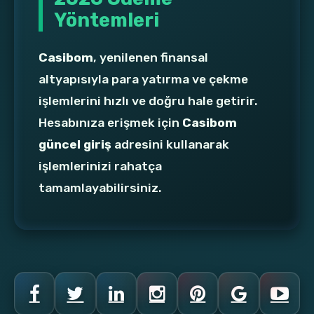
Yöntemleri
Casibom
, yenilenen finansal
altyapısıyla para yatırma ve çekme
işlemlerini hızlı ve doğru hale getirir.
Hesabınıza erişmek için
Casibom
güncel giriş
adresini kullanarak
işlemlerinizi rahatça
tamamlayabilirsiniz.