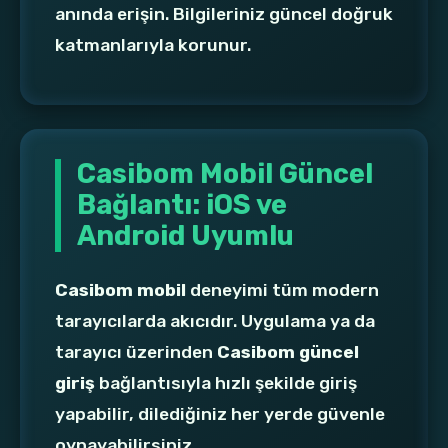
anında erişin. Bilgileriniz güncel doğruk
katmanlarıyla korunur.
Casibom Mobil Güncel
Bağlantı: iOS ve
Android Uyumlu
Casibom mobil
deneyimi tüm modern
tarayıcılarda akıcıdır. Uygulama ya da
tarayıcı üzerinden
Casibom güncel
giriş
bağlantısıyla hızlı şekilde giriş
yapabilir, dilediğiniz her yerde güvenle
oynayabilirsiniz.