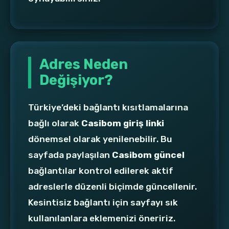
Adres Neden
Değişiyor?
Türkiye’deki bağlantı kısıtlamalarına
bağlı olarak
Casibom giriş linki
dönemsel olarak yenilenebilir. Bu
sayfada paylaşılan
Casibom güncel
bağlantılar kontrol edilerek aktif
adreslerle düzenli biçimde güncellenir.
Kesintisiz bağlantı için sayfayı sık
kullanılanlara eklemenizi öneririz.