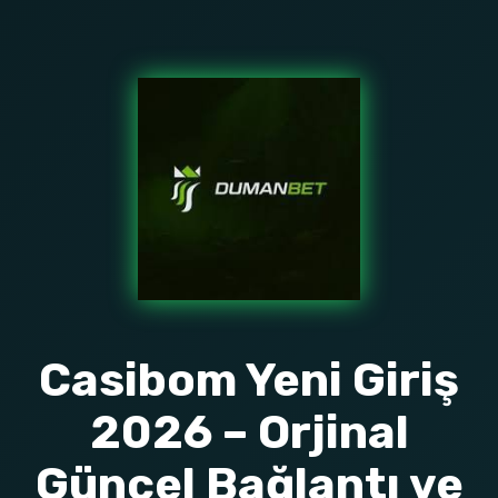
Casibom Yeni Giriş
2026 – Orjinal
Güncel Bağlantı ve