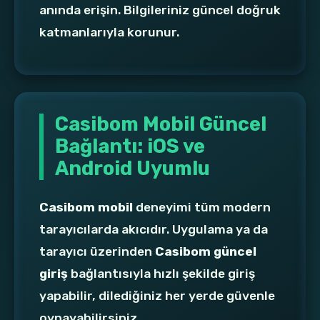
anında erişin. Bilgileriniz güncel doğruk
katmanlarıyla korunur.
Casibom Mobil Güncel
Bağlantı: iOS ve
Android Uyumlu
Casibom mobil
deneyimi tüm modern
tarayıcılarda akıcıdır. Uygulama ya da
tarayıcı üzerinden
Casibom güncel
giriş
bağlantısıyla hızlı şekilde giriş
yapabilir, dilediğiniz her yerde güvenle
oynayabilirsiniz.