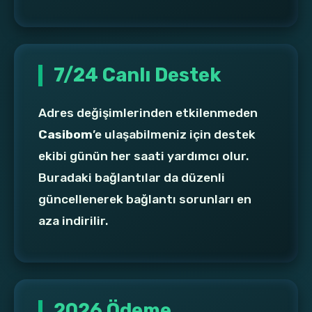
7/24 Canlı Destek
Adres değişimlerinden etkilenmeden
Casibom
’e ulaşabilmeniz için destek
ekibi günün her saati yardımcı olur.
Buradaki bağlantılar da düzenli
güncellenerek bağlantı sorunları en
aza indirilir.
2026 Ödeme