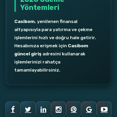
Yöntemleri
Casibom
, yenilenen finansal
altyapısıyla para yatırma ve çekme
işlemlerini hızlı ve doğru hale getirir.
Hesabınıza erişmek için
Casibom
güncel giriş
adresini kullanarak
işlemlerinizi rahatça
tamamlayabilirsiniz.