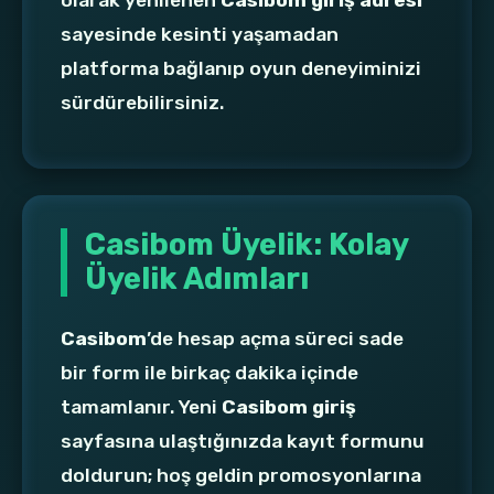
olarak yenilenen
Casibom giriş adresi
sayesinde kesinti yaşamadan
platforma bağlanıp oyun deneyiminizi
sürdürebilirsiniz.
Casibom Üyelik: Kolay
Üyelik Adımları
Casibom
’de hesap açma süreci sade
bir form ile birkaç dakika içinde
tamamlanır. Yeni
Casibom giriş
sayfasına ulaştığınızda kayıt formunu
doldurun; hoş geldin promosyonlarına