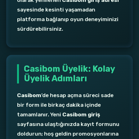
olarak yenilenen
Casibom giriş adresi
sayesinde kesinti yaşamadan
platforma bağlanıp oyun deneyiminizi
sürdürebilirsiniz.
Casibom Üyelik: Kolay
Üyelik Adımları
Casibom
’de hesap açma süreci sade
bir form ile birkaç dakika içinde
tamamlanır. Yeni
Casibom giriş
sayfasına ulaştığınızda kayıt formunu
doldurun; hoş geldin promosyonlarına