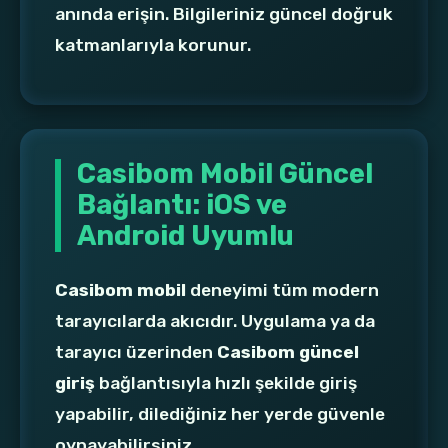
anında erişin. Bilgileriniz güncel doğruk
katmanlarıyla korunur.
Casibom Mobil Güncel
Bağlantı: iOS ve
Android Uyumlu
Casibom mobil
deneyimi tüm modern
tarayıcılarda akıcıdır. Uygulama ya da
tarayıcı üzerinden
Casibom güncel
giriş
bağlantısıyla hızlı şekilde giriş
yapabilir, dilediğiniz her yerde güvenle
oynayabilirsiniz.