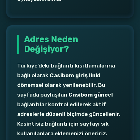
Adres Neden
Değişiyor?
Türkiye’deki bağlantı kısıtlamalarına
bağlı olarak
Casibom giriş linki
dönemsel olarak yenilenebilir. Bu
sayfada paylaşılan
Casibom güncel
bağlantılar kontrol edilerek aktif
adreslerle düzenli biçimde güncellenir.
Kesintisiz bağlantı için sayfayı sık
kullanılanlara eklemenizi öneririz.