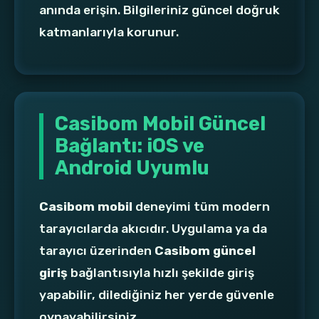
anında erişin. Bilgileriniz güncel doğruk
katmanlarıyla korunur.
Casibom Mobil Güncel
Bağlantı: iOS ve
Android Uyumlu
Casibom mobil
deneyimi tüm modern
tarayıcılarda akıcıdır. Uygulama ya da
tarayıcı üzerinden
Casibom güncel
giriş
bağlantısıyla hızlı şekilde giriş
yapabilir, dilediğiniz her yerde güvenle
oynayabilirsiniz.