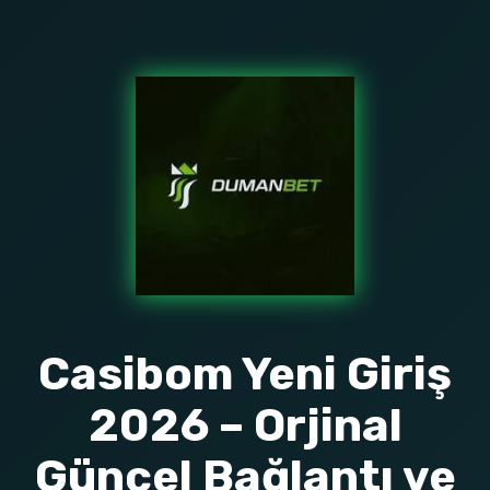
Casibom Yeni Giriş
2026 – Orjinal
Güncel Bağlantı ve