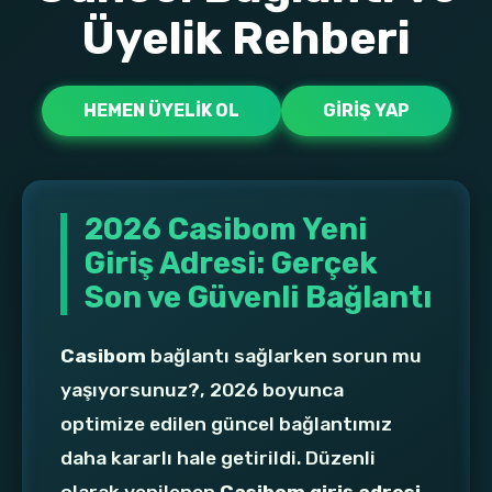
Üyelik Rehberi
HEMEN ÜYELIK OL
GIRIŞ YAP
2026 Casibom Yeni
Giriş Adresi: Gerçek
Son ve Güvenli Bağlantı
Casibom
bağlantı sağlarken sorun mu
yaşıyorsunuz?, 2026 boyunca
optimize edilen güncel bağlantımız
daha kararlı hale getirildi. Düzenli