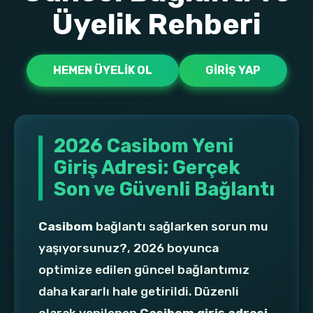
Üyelik Rehberi
HEMEN ÜYELIK OL
GIRIŞ YAP
2026 Casibom Yeni
Giriş Adresi: Gerçek
Son ve Güvenli Bağlantı
Casibom
bağlantı sağlarken sorun mu
yaşıyorsunuz?, 2026 boyunca
optimize edilen güncel bağlantımız
daha kararlı hale getirildi. Düzenli