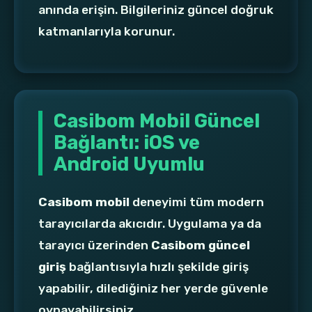
anında erişin. Bilgileriniz güncel doğruk
katmanlarıyla korunur.
Casibom Mobil Güncel
Bağlantı: iOS ve
Android Uyumlu
Casibom mobil
deneyimi tüm modern
tarayıcılarda akıcıdır. Uygulama ya da
tarayıcı üzerinden
Casibom güncel
giriş
bağlantısıyla hızlı şekilde giriş
yapabilir, dilediğiniz her yerde güvenle
oynayabilirsiniz.