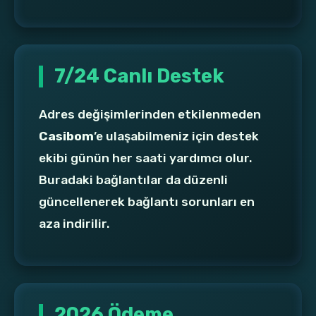
7/24 Canlı Destek
Adres değişimlerinden etkilenmeden
Casibom
’e ulaşabilmeniz için destek
ekibi günün her saati yardımcı olur.
Buradaki bağlantılar da düzenli
güncellenerek bağlantı sorunları en
aza indirilir.
2026 Ödeme