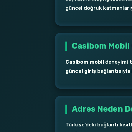
güncel doğruk katmanlarıy
Casibom Mobil 
Casibom mobil
deneyimi t
güncel giriş
bağlantısıyla h
Adres Neden D
Türkiye’deki bağlantı kısı