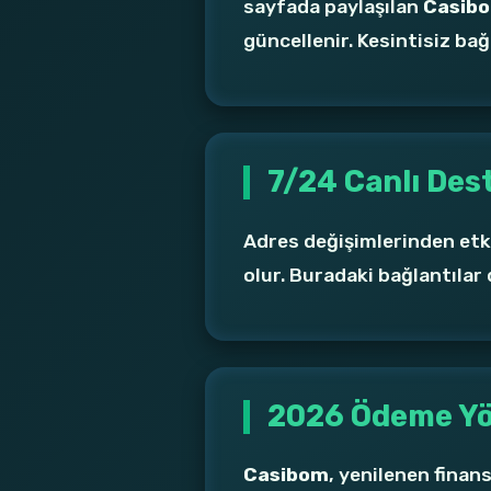
sayfada paylaşılan
Casibo
güncellenir. Kesintisiz bağ
7/24 Canlı Des
Adres değişimlerinden et
olur. Buradaki bağlantılar 
2026 Ödeme Yö
Casibom
, yenilenen finans