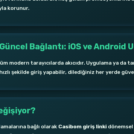
la korunur.
Güncel Bağlantı: iOS ve Android 
üm modern tarayıcılarda akıcıdır. Uygulama ya da ta
ızlı şekilde giriş yapabilir, dilediğiniz her yerde güv
eğişiyor?
tlamalarına bağlı olarak
Casibom giriş linki
dönemsel o