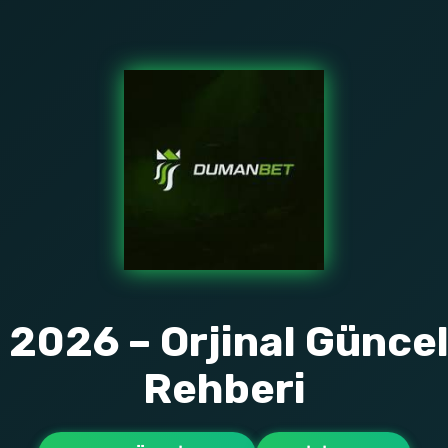
 2026 – Orjinal Güncel
Rehberi