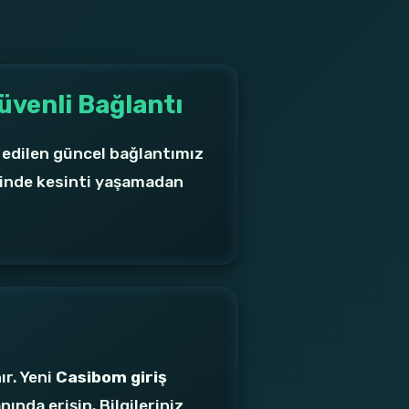
üvenli Bağlantı
edilen güncel bağlantımız
inde kesinti yaşamadan
ır. Yeni
Casibom giriş
nda erişin. Bilgileriniz