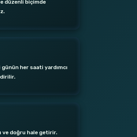
le düzenli biçimde
z.
bi günün her saati yardımcı
irilir.
 ve doğru hale getirir.