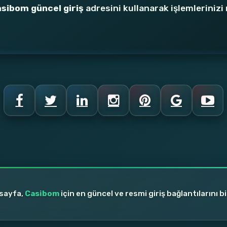
sibom güncel giriş
adresini kullanarak işlemlerinizi
 sayfa,
Casibom
için en güncel ve resmi giriş bağlantılarını 