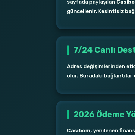
sayfada paylaşılan
Casibo
güncellenir. Kesintisiz bağ
7/24 Canlı Des
Adres değişimlerinden et
olur. Buradaki bağlantılar 
2026 Ödeme Yö
Casibom
, yenilenen finans