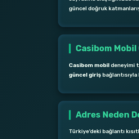
güncel doğruk katmanlarıy
Casibom Mobil 
Casibom mobil
deneyimi t
güncel giriş
bağlantısıyla h
Adres Neden D
Türkiye’deki bağlantı kısı