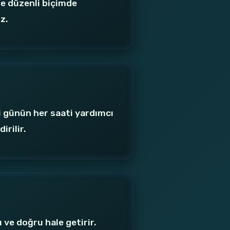
le düzenli biçimde
z.
bi günün her saati yardımcı
irilir.
 ve doğru hale getirir.