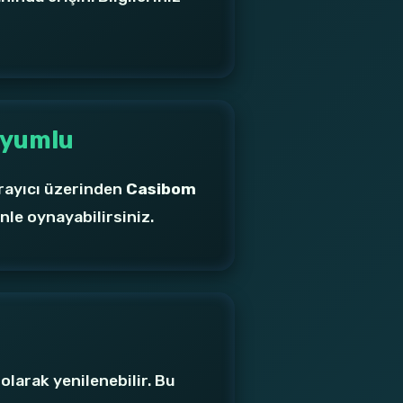
Uyumlu
rayıcı üzerinden
Casibom
enle oynayabilirsiniz.
larak yenilenebilir. Bu