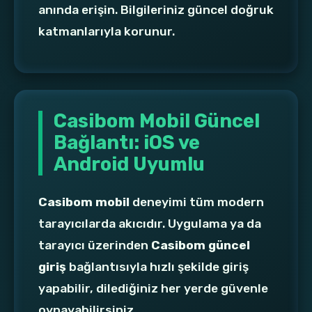
anında erişin. Bilgileriniz güncel doğruk
katmanlarıyla korunur.
Casibom Mobil Güncel
Bağlantı: iOS ve
Android Uyumlu
Casibom mobil
deneyimi tüm modern
tarayıcılarda akıcıdır. Uygulama ya da
tarayıcı üzerinden
Casibom güncel
giriş
bağlantısıyla hızlı şekilde giriş
yapabilir, dilediğiniz her yerde güvenle
oynayabilirsiniz.