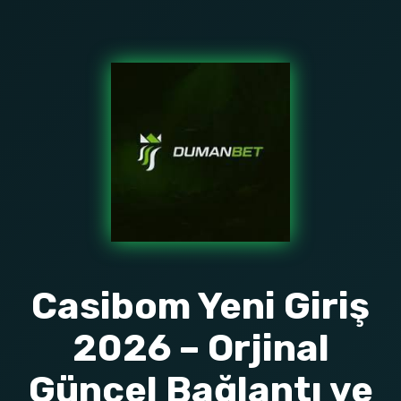
Casibom Yeni Giriş
2026 – Orjinal
Güncel Bağlantı ve