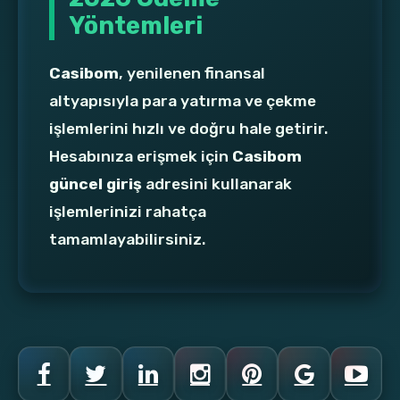
Yöntemleri
Casibom
, yenilenen finansal
altyapısıyla para yatırma ve çekme
işlemlerini hızlı ve doğru hale getirir.
Hesabınıza erişmek için
Casibom
güncel giriş
adresini kullanarak
işlemlerinizi rahatça
tamamlayabilirsiniz.