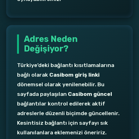
Adres Neden
Değişiyor?
Türkiye’deki bağlantı kısıtlamalarına
bağlı olarak
Casibom giriş linki
dönemsel olarak yenilenebilir. Bu
sayfada paylaşılan
Casibom güncel
bağlantılar kontrol edilerek aktif
adreslerle düzenli biçimde güncellenir.
Kesintisiz bağlantı için sayfayı sık
kullanılanlara eklemenizi öneririz.