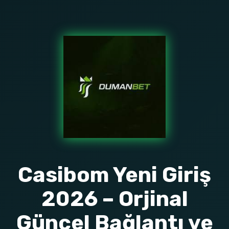
Casibom Yeni Giriş
2026 – Orjinal
Güncel Bağlantı ve