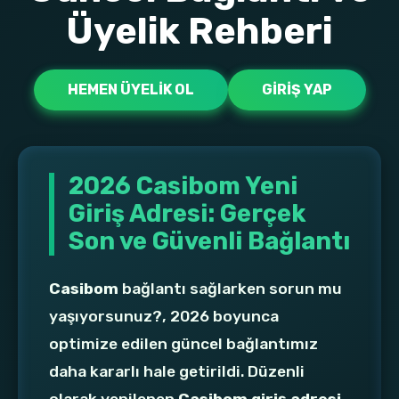
Üyelik Rehberi
HEMEN ÜYELIK OL
GIRIŞ YAP
2026 Casibom Yeni
Giriş Adresi: Gerçek
Son ve Güvenli Bağlantı
Casibom
bağlantı sağlarken sorun mu
yaşıyorsunuz?, 2026 boyunca
optimize edilen güncel bağlantımız
daha kararlı hale getirildi. Düzenli