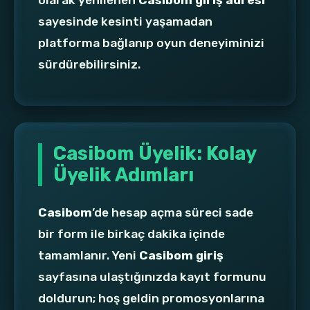
olarak yenilenen
Casibom giriş adresi
sayesinde kesinti yaşamadan
platforma bağlanıp oyun deneyiminizi
sürdürebilirsiniz.
Casibom Üyelik: Kolay
Üyelik Adımları
Casibom
’de hesap açma süreci sade
bir form ile birkaç dakika içinde
tamamlanır. Yeni
Casibom giriş
sayfasına ulaştığınızda kayıt formunu
doldurun; hoş geldin promosyonlarına