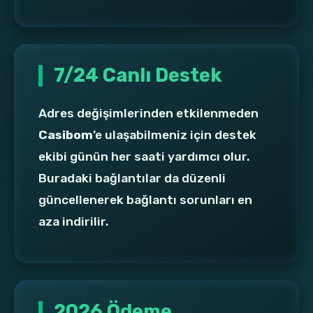
7/24 Canlı Destek
Adres değişimlerinden etkilenmeden
Casibom
’e ulaşabilmeniz için destek
ekibi günün her saati yardımcı olur.
Buradaki bağlantılar da düzenli
güncellenerek bağlantı sorunları en
aza indirilir.
2026 Ödeme