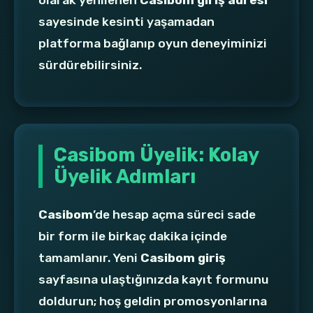
olarak yenilenen
Casibom giriş adresi
sayesinde kesinti yaşamadan
platforma bağlanıp oyun deneyiminizi
sürdürebilirsiniz.
Casibom Üyelik: Kolay
Üyelik Adımları
Casibom
’de hesap açma süreci sade
bir form ile birkaç dakika içinde
tamamlanır. Yeni
Casibom giriş
sayfasına ulaştığınızda kayıt formunu
doldurun; hoş geldin promosyonlarına