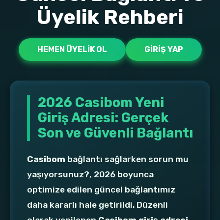
Üyelik Rehberi
HEMEN ÜYELIK OL
GIRIŞ YAP
2026 Casibom Yeni
Giriş Adresi: Gerçek
Son ve Güvenli Bağlantı
Casibom
bağlantı sağlarken sorun mu
yaşıyorsunuz?, 2026 boyunca
optimize edilen güncel bağlantımız
daha kararlı hale getirildi. Düzenli