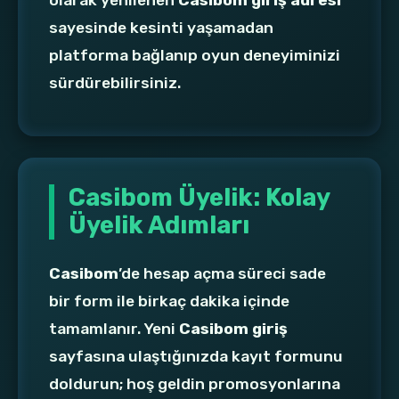
olarak yenilenen
Casibom giriş adresi
sayesinde kesinti yaşamadan
platforma bağlanıp oyun deneyiminizi
sürdürebilirsiniz.
Casibom Üyelik: Kolay
Üyelik Adımları
Casibom
’de hesap açma süreci sade
bir form ile birkaç dakika içinde
tamamlanır. Yeni
Casibom giriş
sayfasına ulaştığınızda kayıt formunu
doldurun; hoş geldin promosyonlarına