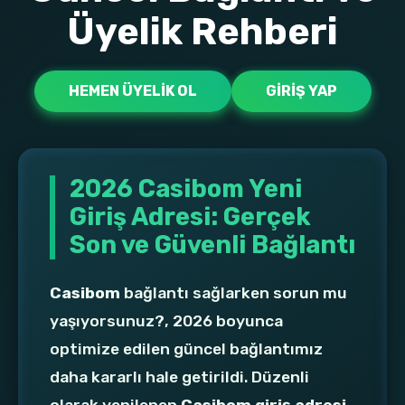
Üyelik Rehberi
HEMEN ÜYELIK OL
GIRIŞ YAP
2026 Casibom Yeni
Giriş Adresi: Gerçek
Son ve Güvenli Bağlantı
Casibom
bağlantı sağlarken sorun mu
yaşıyorsunuz?, 2026 boyunca
optimize edilen güncel bağlantımız
daha kararlı hale getirildi. Düzenli