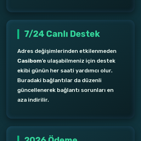
7/24 Canlı Destek
Adres değişimlerinden etkilenmeden
Casibom
’e ulaşabilmeniz için destek
ekibi günün her saati yardımcı olur.
Buradaki bağlantılar da düzenli
güncellenerek bağlantı sorunları en
aza indirilir.
2026 Ödeme