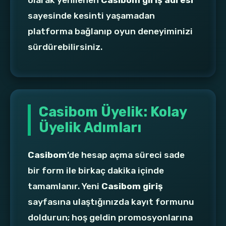
olarak yenilenen
Casibom giriş adresi
sayesinde kesinti yaşamadan
platforma bağlanıp oyun deneyiminizi
sürdürebilirsiniz.
Casibom Üyelik: Kolay
Üyelik Adımları
Casibom
’de hesap açma süreci sade
bir form ile birkaç dakika içinde
tamamlanır. Yeni
Casibom giriş
sayfasına ulaştığınızda kayıt formunu
doldurun; hoş geldin promosyonlarına