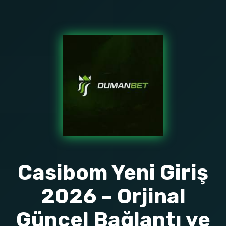
Casibom Yeni Giriş
2026 – Orjinal
Güncel Bağlantı ve