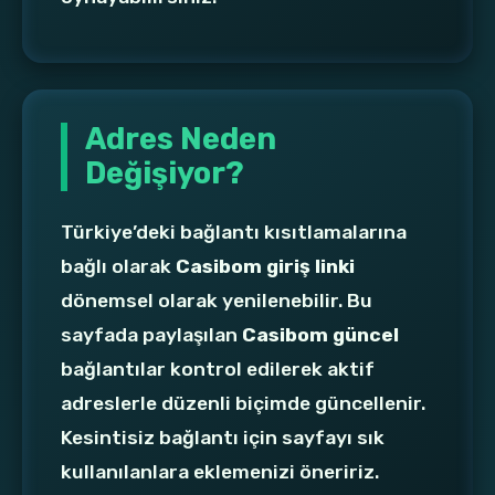
Adres Neden
Değişiyor?
Türkiye’deki bağlantı kısıtlamalarına
bağlı olarak
Casibom giriş linki
dönemsel olarak yenilenebilir. Bu
sayfada paylaşılan
Casibom güncel
bağlantılar kontrol edilerek aktif
adreslerle düzenli biçimde güncellenir.
Kesintisiz bağlantı için sayfayı sık
kullanılanlara eklemenizi öneririz.