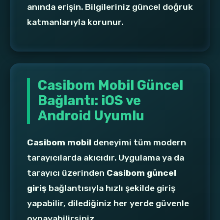
anında erişin. Bilgileriniz güncel doğruk
katmanlarıyla korunur.
Casibom Mobil Güncel
Bağlantı: iOS ve
Android Uyumlu
Casibom mobil
deneyimi tüm modern
tarayıcılarda akıcıdır. Uygulama ya da
tarayıcı üzerinden
Casibom güncel
giriş
bağlantısıyla hızlı şekilde giriş
yapabilir, dilediğiniz her yerde güvenle
oynayabilirsiniz.