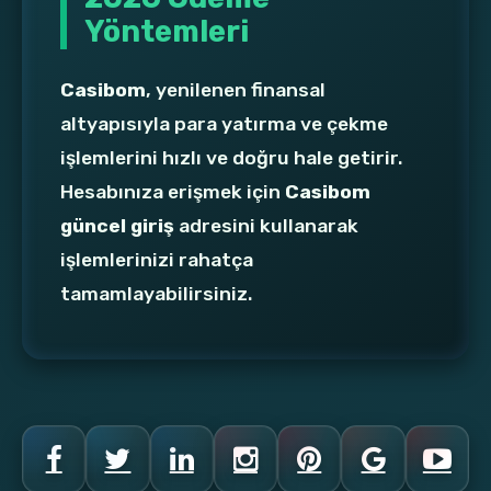
Yöntemleri
Casibom
, yenilenen finansal
altyapısıyla para yatırma ve çekme
işlemlerini hızlı ve doğru hale getirir.
Hesabınıza erişmek için
Casibom
güncel giriş
adresini kullanarak
işlemlerinizi rahatça
tamamlayabilirsiniz.