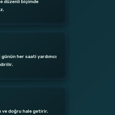
le düzenli biçimde
z.
bi günün her saati yardımcı
irilir.
 ve doğru hale getirir.