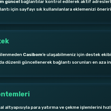
m güncel
bağlantılar kontrol edilerek aktif adresler
lantı için sayfayı sık kullanılanlara eklemenizi öneriri
tek
kilenmeden
Casibom
’e ulaşabilmeniz için destek eki
da düzenli güncellenerek bağlantı sorunları en aza ind
ntemleri
al altyapısıyla para yatırma ve çekme işlemlerini hızlı