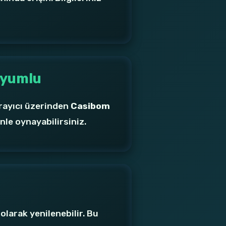
Uyumlu
rayıcı üzerinden
Casibom
enle oynayabilirsiniz.
larak yenilenebilir. Bu