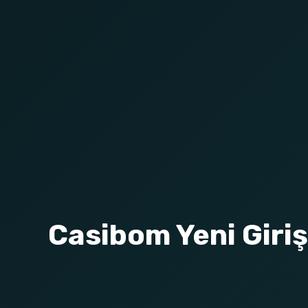
Casibom Yeni Giriş