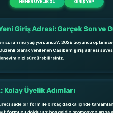
HEMEN ÜYELIK OL
GIRIŞ YAP
eni Giriş Adresi: Gerçek Son ve G
en sorun mu yaşıyorsunuz?, 2026 boyunca optimize 
. Düzenli olarak yenilenen
Casibom giriş adresi
sayes
eneyiminizi sürdürebilirsiniz.
 Kolay Üyelik Adımları
reci sade bir form ile birkaç dakika içinde tamamlan
yıt formunu doldurun; hoş geldin promosyonlarına anı