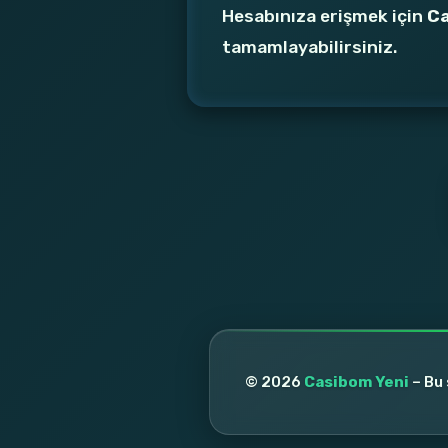
Hesabınıza erişmek için
Ca
tamamlayabilirsiniz.
© 2026
Casibom Yeni
– Bu