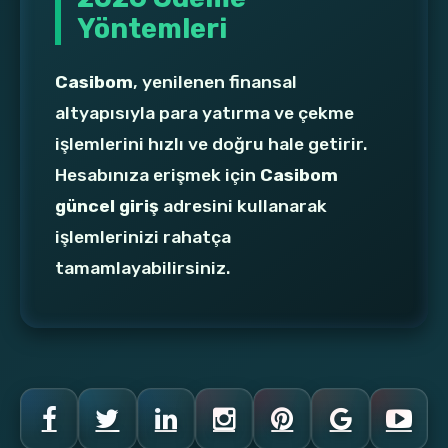
Yöntemleri
Casibom
, yenilenen finansal
altyapısıyla para yatırma ve çekme
işlemlerini hızlı ve doğru hale getirir.
Hesabınıza erişmek için
Casibom
güncel giriş
adresini kullanarak
işlemlerinizi rahatça
tamamlayabilirsiniz.