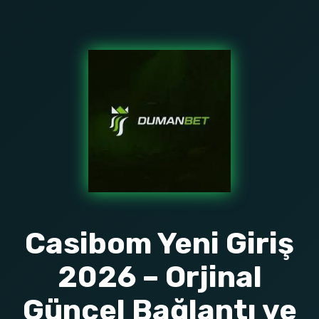
Casibom Yeni Giriş
2026 – Orjinal
Güncel Bağlantı ve