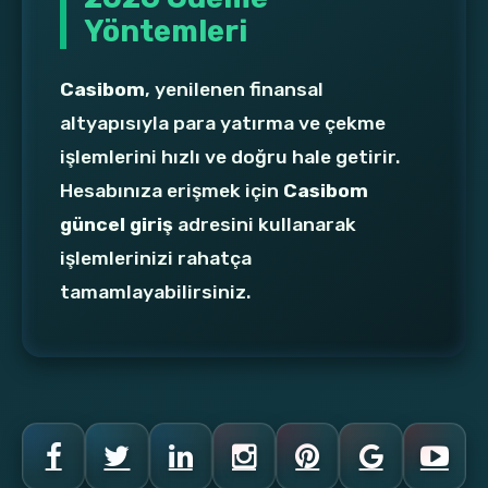
Yöntemleri
Casibom
, yenilenen finansal
altyapısıyla para yatırma ve çekme
işlemlerini hızlı ve doğru hale getirir.
Hesabınıza erişmek için
Casibom
güncel giriş
adresini kullanarak
işlemlerinizi rahatça
tamamlayabilirsiniz.