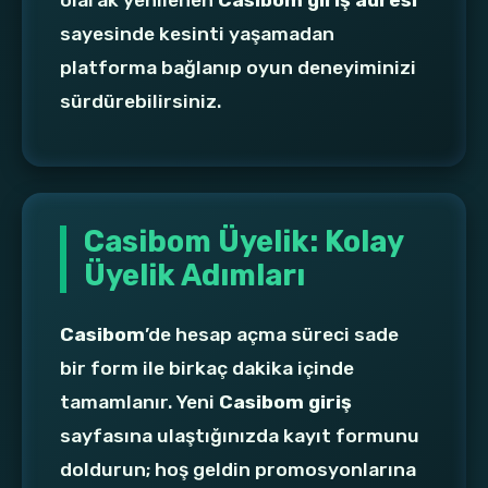
olarak yenilenen
Casibom giriş adresi
sayesinde kesinti yaşamadan
platforma bağlanıp oyun deneyiminizi
sürdürebilirsiniz.
Casibom Üyelik: Kolay
Üyelik Adımları
Casibom
’de hesap açma süreci sade
bir form ile birkaç dakika içinde
tamamlanır. Yeni
Casibom giriş
sayfasına ulaştığınızda kayıt formunu
doldurun; hoş geldin promosyonlarına