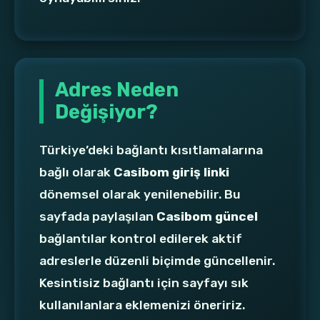
Adres Neden
Değişiyor?
Türkiye’deki bağlantı kısıtlamalarına
bağlı olarak
Casibom giriş linki
dönemsel olarak yenilenebilir. Bu
sayfada paylaşılan
Casibom güncel
bağlantılar kontrol edilerek aktif
adreslerle düzenli biçimde güncellenir.
Kesintisiz bağlantı için sayfayı sık
kullanılanlara eklemenizi öneririz.