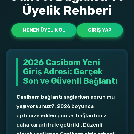
Üyelik Rehberi
HEMEN ÜYELIK OL
GIRIŞ YAP
2026 Casibom Yeni
Giriş Adresi: Gerçek
Son ve Güvenli Bağlantı
Casibom
bağlantı sağlarken sorun mu
yaşıyorsunuz?, 2026 boyunca
optimize edilen güncel bağlantımız
daha kararlı hale getirildi. Düzenli