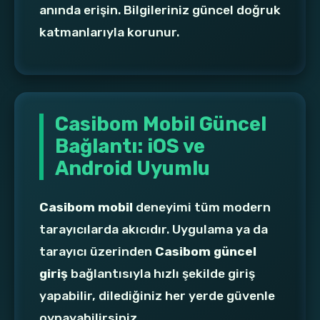
anında erişin. Bilgileriniz güncel doğruk
katmanlarıyla korunur.
Casibom Mobil Güncel
Bağlantı: iOS ve
Android Uyumlu
Casibom mobil
deneyimi tüm modern
tarayıcılarda akıcıdır. Uygulama ya da
tarayıcı üzerinden
Casibom güncel
giriş
bağlantısıyla hızlı şekilde giriş
yapabilir, dilediğiniz her yerde güvenle
oynayabilirsiniz.