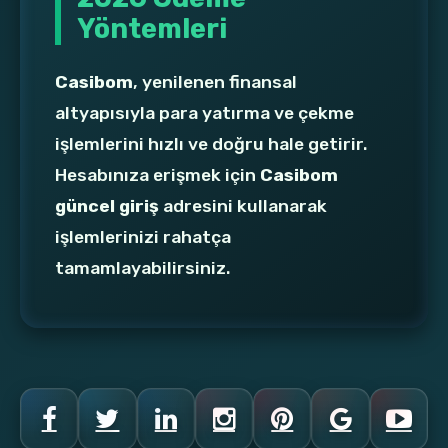
Yöntemleri
Casibom
, yenilenen finansal
altyapısıyla para yatırma ve çekme
işlemlerini hızlı ve doğru hale getirir.
Hesabınıza erişmek için
Casibom
güncel giriş
adresini kullanarak
işlemlerinizi rahatça
tamamlayabilirsiniz.