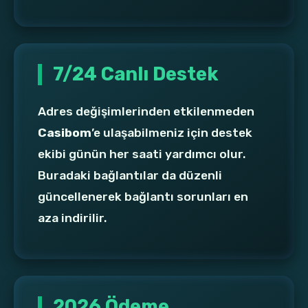
7/24 Canlı Destek
Adres değişimlerinden etkilenmeden
Casibom
’e ulaşabilmeniz için destek
ekibi günün her saati yardımcı olur.
Buradaki bağlantılar da düzenli
güncellenerek bağlantı sorunları en
aza indirilir.
2026 Ödeme