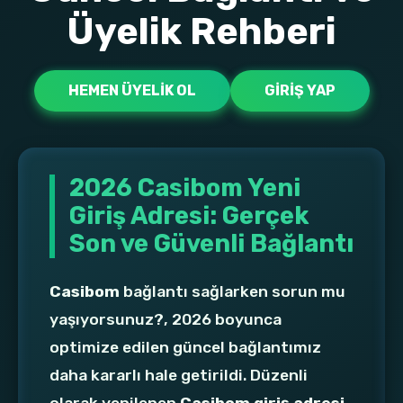
Üyelik Rehberi
HEMEN ÜYELIK OL
GIRIŞ YAP
2026 Casibom Yeni
Giriş Adresi: Gerçek
Son ve Güvenli Bağlantı
Casibom
bağlantı sağlarken sorun mu
yaşıyorsunuz?, 2026 boyunca
optimize edilen güncel bağlantımız
daha kararlı hale getirildi. Düzenli