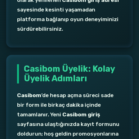
olarak yenilenen
Casibom giriş adresi
sayesinde kesinti yaşamadan
platforma bağlanıp oyun deneyiminizi
sürdürebilirsiniz.
Casibom Üyelik: Kolay
Üyelik Adımları
Casibom
’de hesap açma süreci sade
bir form ile birkaç dakika içinde
tamamlanır. Yeni
Casibom giriş
sayfasına ulaştığınızda kayıt formunu
doldurun; hoş geldin promosyonlarına