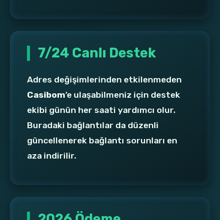
7/24 Canlı Destek
Adres değişimlerinden etkilenmeden
Casibom
’e ulaşabilmeniz için destek
ekibi günün her saati yardımcı olur.
Buradaki bağlantılar da düzenli
güncellenerek bağlantı sorunları en
aza indirilir.
2026 Ödeme