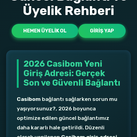
Üyelik Rehberi
HEMEN ÜYELIK OL
GIRIŞ YAP
2026 Casibom Yeni
Giriş Adresi: Gerçek
Son ve Güvenli Bağlantı
Casibom
bağlantı sağlarken sorun mu
yaşıyorsunuz?, 2026 boyunca
optimize edilen güncel bağlantımız
daha kararlı hale getirildi. Düzenli