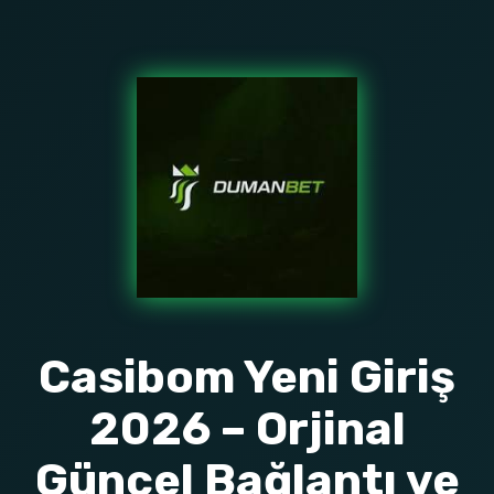
Casibom Yeni Giriş
2026 – Orjinal
Güncel Bağlantı ve