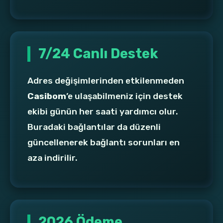
7/24 Canlı Destek
Adres değişimlerinden etkilenmeden
Casibom
’e ulaşabilmeniz için destek
ekibi günün her saati yardımcı olur.
Buradaki bağlantılar da düzenli
güncellenerek bağlantı sorunları en
aza indirilir.
2026 Ödeme