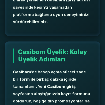
olarak yenilenen
Casibom giriş adresi
sayesinde kesinti yaşamadan
platforma bağlanıp oyun deneyiminizi
sürdürebilirsiniz.
Casibom Üyelik: Kolay
Üyelik Adımları
Casibom
’de hesap açma süreci sade
bir form ile birkaç dakika içinde
tamamlanır. Yeni
Casibom giriş
sayfasına ulaştığınızda kayıt formunu
doldurun; hoş geldin promosyonlarına