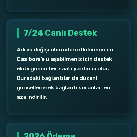
7/24 Canlı Destek
Adres değişimlerinden etkilenmeden
Casibom
’e ulaşabilmeniz için destek
ekibi günün her saati yardımcı olur.
Buradaki bağlantılar da düzenli
güncellenerek bağlantı sorunları en
aza indirilir.
2026 Ödeme