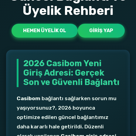
Üyelik Rehberi
HEMEN ÜYELIK OL
GIRIŞ YAP
2026 Casibom Yeni
Giriş Adresi: Gerçek
Son ve Güvenli Bağlantı
Casibom
bağlantı sağlarken sorun mu
yaşıyorsunuz?, 2026 boyunca
optimize edilen güncel bağlantımız
daha kararlı hale getirildi. Düzenli