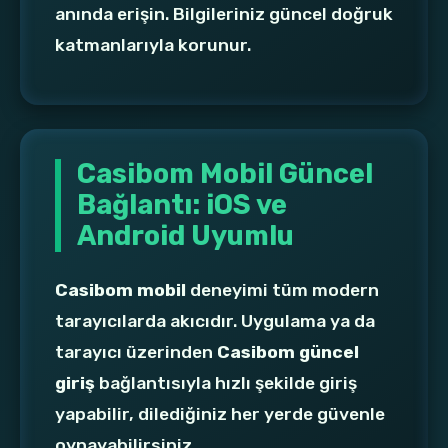
anında erişin. Bilgileriniz güncel doğruk
katmanlarıyla korunur.
Casibom Mobil Güncel
Bağlantı: iOS ve
Android Uyumlu
Casibom mobil
deneyimi tüm modern
tarayıcılarda akıcıdır. Uygulama ya da
tarayıcı üzerinden
Casibom güncel
giriş
bağlantısıyla hızlı şekilde giriş
yapabilir, dilediğiniz her yerde güvenle
oynayabilirsiniz.