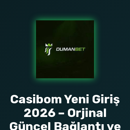
Casibom Yeni Giriş
2026 – Orjinal
Güncel Bağlantı ve