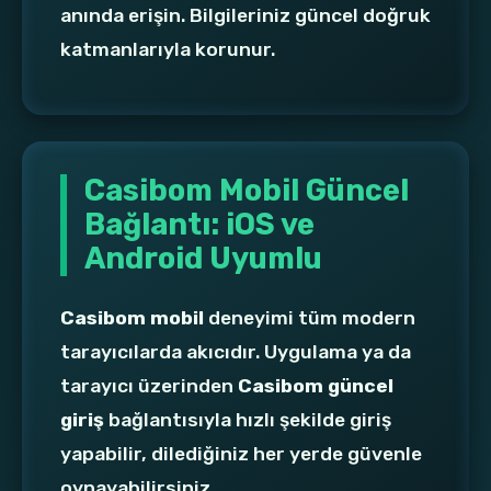
anında erişin. Bilgileriniz güncel doğruk
katmanlarıyla korunur.
Casibom Mobil Güncel
Bağlantı: iOS ve
Android Uyumlu
Casibom mobil
deneyimi tüm modern
tarayıcılarda akıcıdır. Uygulama ya da
tarayıcı üzerinden
Casibom güncel
giriş
bağlantısıyla hızlı şekilde giriş
yapabilir, dilediğiniz her yerde güvenle
oynayabilirsiniz.