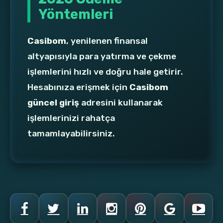
Yöntemleri
Casibom
, yenilenen finansal
altyapısıyla para yatırma ve çekme
işlemlerini hızlı ve doğru hale getirir.
Hesabınıza erişmek için
Casibom
güncel giriş
adresini kullanarak
işlemlerinizi rahatça
tamamlayabilirsiniz.