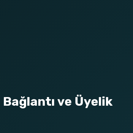
 Bağlantı ve Üyelik