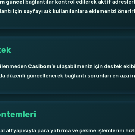
m güncel
bağlantılar kontrol edilerek aktif adresler
lantı için sayfayı sık kullanılanlara eklemenizi öneriri
tek
kilenmeden
Casibom
’e ulaşabilmeniz için destek eki
da düzenli güncellenerek bağlantı sorunları en aza ind
ntemleri
al altyapısıyla para yatırma ve çekme işlemlerini hızlı