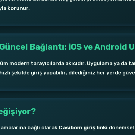
la korunur.
Güncel Bağlantı: iOS ve Android 
üm modern tarayıcılarda akıcıdır. Uygulama ya da ta
ızlı şekilde giriş yapabilir, dilediğiniz her yerde güv
eğişiyor?
tlamalarına bağlı olarak
Casibom giriş linki
dönemsel o