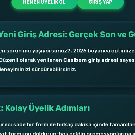
HEMEN ÜYELIK OL
GIRIŞ YAP
eni Giriş Adresi: Gerçek Son ve G
en sorun mu yaşıyorsunuz?, 2026 boyunca optimize 
. Düzenli olarak yenilenen
Casibom giriş adresi
sayes
eneyiminizi sürdürebilirsiniz.
 Kolay Üyelik Adımları
reci sade bir form ile birkaç dakika içinde tamamlan
yıt formunu doldurun; hoş geldin promosyonlarına anı