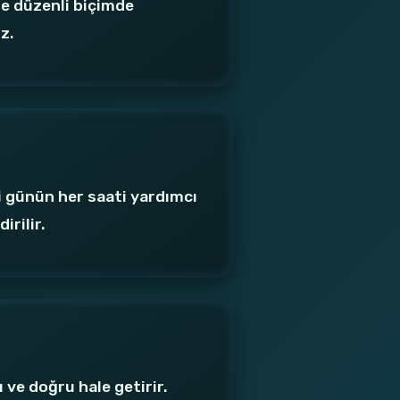
le düzenli biçimde
z.
bi günün her saati yardımcı
irilir.
 ve doğru hale getirir.