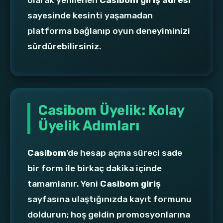
olarak yenilenen
Casibom giriş adresi
sayesinde kesinti yaşamadan
platforma bağlanıp oyun deneyiminizi
sürdürebilirsiniz.
Casibom Üyelik: Kolay
Üyelik Adımları
Casibom
’de hesap açma süreci sade
bir form ile birkaç dakika içinde
tamamlanır. Yeni
Casibom giriş
sayfasına ulaştığınızda kayıt formunu
doldurun; hoş geldin promosyonlarına