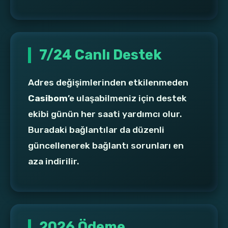
7/24 Canlı Destek
Adres değişimlerinden etkilenmeden
Casibom
’e ulaşabilmeniz için destek
ekibi günün her saati yardımcı olur.
Buradaki bağlantılar da düzenli
güncellenerek bağlantı sorunları en
aza indirilir.
2026 Ödeme