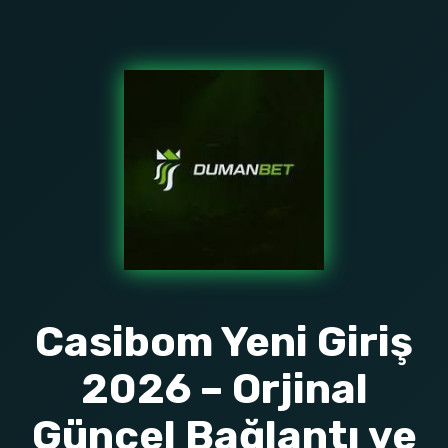
Casibom Yeni Giriş
2026 – Orjinal
Güncel Bağlantı ve