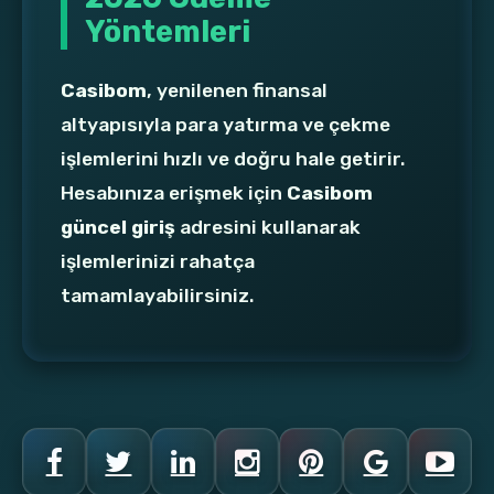
Yöntemleri
Casibom
, yenilenen finansal
altyapısıyla para yatırma ve çekme
işlemlerini hızlı ve doğru hale getirir.
Hesabınıza erişmek için
Casibom
güncel giriş
adresini kullanarak
işlemlerinizi rahatça
tamamlayabilirsiniz.