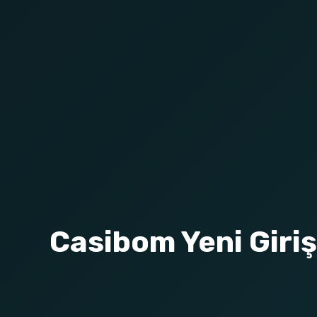
Casibom Yeni Giriş