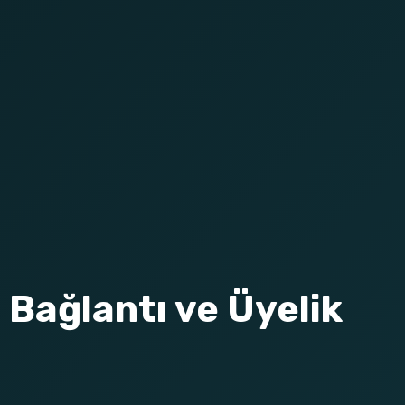
 Bağlantı ve Üyelik