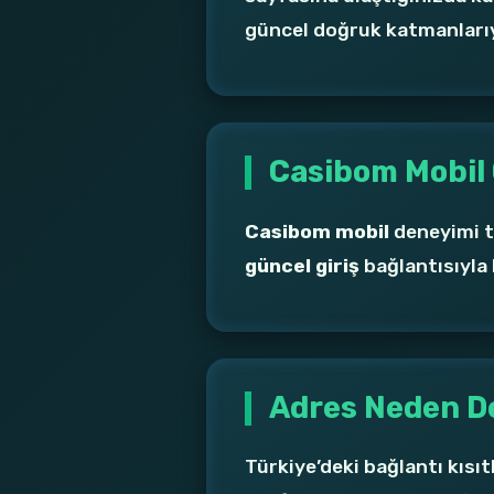
güncel doğruk katmanlarıy
Casibom Mobil 
Casibom mobil
deneyimi t
güncel giriş
bağlantısıyla h
Adres Neden D
Türkiye’deki bağlantı kısı