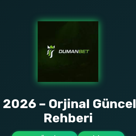
 2026 – Orjinal Güncel
Rehberi